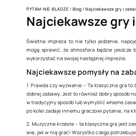
PYTAM-NIE-BLADZE
/
Blog
/
Najciekawsze gry i zab
Najciekawsze gry 
Świetna impreza to nie tylko jedzenie, napo
mogą sprawić, że atmosfera będzie jeszcze b
BIZNES I USŁUGI
wykorzystać na swojej następnej imprezie.
Najciekawsze pomysły na za
1. Prawda czy wyzwanie – Ta klasyczna gra to 
dobrej zabawy. Jest to również dobry sposób n
w tradycyjny sposób lub wymyślić własne zasad
po kolei zadaje innemu graczowi pytanie, na k
17 listopada 2022
2. Muzyczne krzesła – ta klasyczna gra jest za
Przewóz towarów pr
wie, jak w nią grać! Wszystko czego potrzebuje