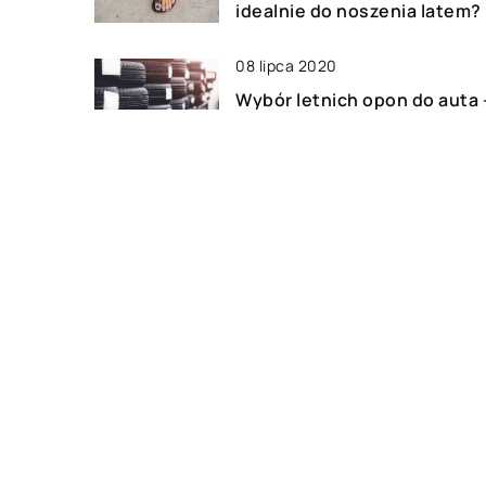
idealnie do noszenia latem?
08 lipca 2020
Wybór letnich opon do auta 
co jest istotne?
18 sierpnia 2022
Aromamarketing – na czym
polega?
DODAJ KOMENTARZ