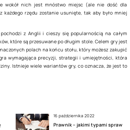
Pamiątka dla rodziców i dzieci – co
e wokół nich jest mnóstwo miejsc (ale nie dość dla
kupić świeżo upieczonym
 z każdego rzędu zostanie usunięte, tak aby było mniej
zez wodę to
rodzicom?
a się, gdy trzeba
Narodziny dziecka to wielkie
owar z jednego
 pochodzi z Anglii i cieszy się popularnością na całym
wydarzenie, któremu towarzyszą
st to […]
ków, które są przesuwane po długim stole. Celem gry jest
jeszcze większe emocje. Pierwsze d
znaczonych polach na końcu stołu, który możesz zakupić
spędzone z niewinnym maluszkiem
 gra wymagająca precyzji, strategii i umiejętności, która
powinny być pełne czułości, […]
ny. Istnieje wiele wariantów gry, co oznacza, że ​​jest to
16 października 2022
ę
Prawnik – jakimi typami spraw