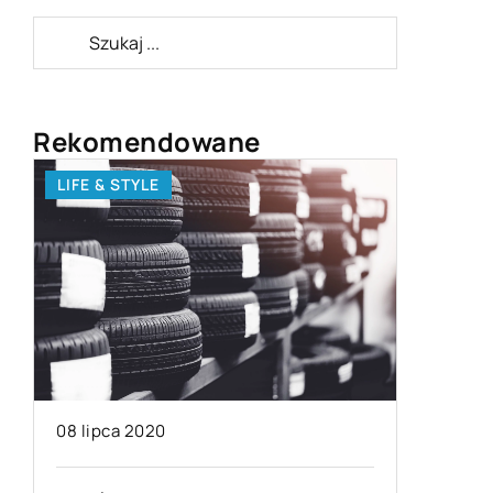
Rekomendowane
LIFE & STYLE
BIZNES I
17 listo
08 lipca 2020
Przewóz