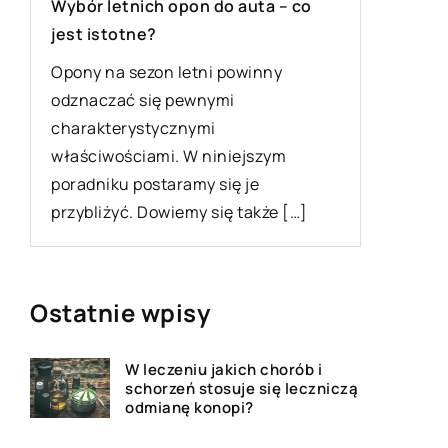
Wybór letnich opon do auta – co
to wygl
jest istotne?
Przewóz 
Opony na sezon letni powinny
usługa, 
odznaczać się pewnymi
przetran
charakterystycznymi
kraju do 
ni
właściwościami. W niniejszym
poradniku postaramy się je
przybliżyć. Dowiemy się także […]
Ostatnie wpisy
W leczeniu jakich chorób i
schorzeń stosuje się leczniczą
odmianę konopi?