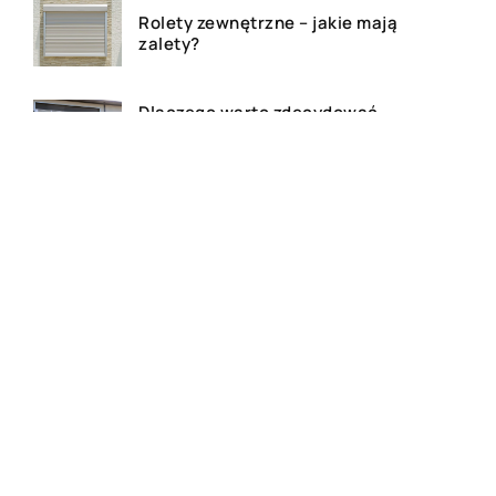
Rolety zewnętrzne – jakie mają
zalety?
Dlaczego warto zdecydować
się na bramę szybkorolowaną
w naszym zakładzie pracy?
Jak wygląda laserowe
usuwanie tatuażu?
Wizualizacja wnętrz 3D – na
czym to polega?
Jak się wygodnie ubrać, na
zajęcia z jogi?