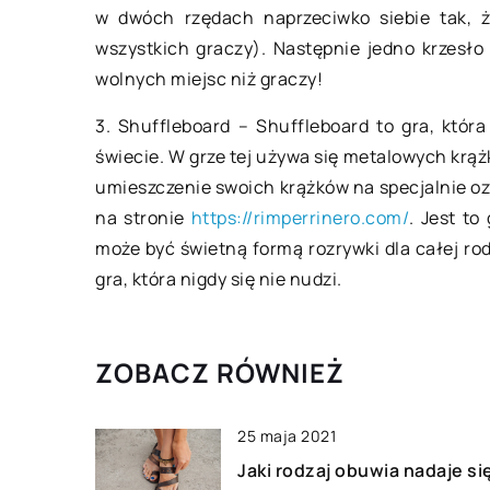
to wygląda?
w dwóch rzędach naprzeciwko siebie tak, ż
wszystkich graczy). Następnie jedno krzesło
Przewóz towarów pr
wolnych miejsc niż graczy!
usługa, która pojawi
przetransportować t
3. Shuffleboard – Shuffleboard to gra, która
kraju do drugiego. Je
świecie. W grze tej używa się metalowych krąż
umieszczenie swoich krążków na specjalnie o
na stronie
https://rimperrinero.com/
. Jest to
może być świetną formą rozrywki dla całej rodzi
gra, która nigdy się nie nudzi.
ZOBACZ RÓWNIEŻ
25 maja 2021
Jaki rodzaj obuwia nadaje si