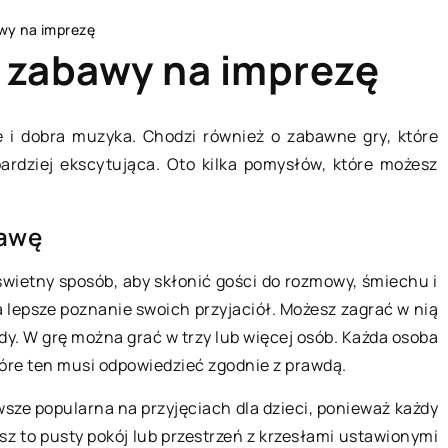
awy na imprezę
i zabawy na imprezę
je i dobra muzyka. Chodzi również o zabawne gry, które
ardziej ekscytująca. Oto kilka pomysłów, które możesz
LAJFSTAJL
bawę
świetny sposób, aby skłonić gości do rozmowy, śmiechu i
a lepsze poznanie swoich przyjaciół. Możesz zagrać w nią
y. W grę można grać w trzy lub więcej osób. Każda osoba
tóre ten musi odpowiedzieć zgodnie z prawdą.
04 lutego 2022
wsze popularna na przyjęciach dla dzieci, ponieważ każdy
zez wodę – jak
sz to pusty pokój lub przestrzeń z krzesłami ustawionymi