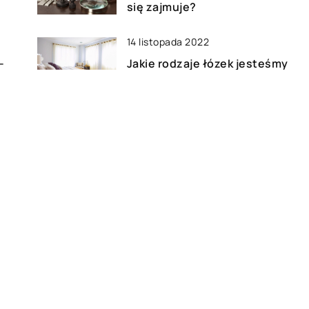
się zajmuje?
14 listopada 2022
–
Jakie rodzaje łózek jesteśmy
możemy wyróżnić na rynku?
09 stycznia 2023
Czym się kierować przy
wyborze oświetlenia
meblowego?