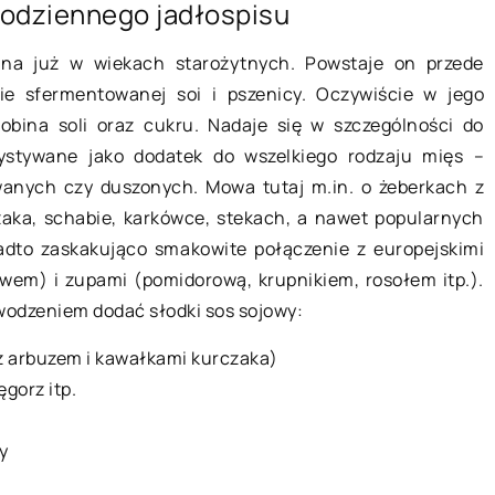
codziennego jadłospisu
14 listopada 2022
na już w wiekach starożytnych. Powstaje on przede
e sfermentowanej soi i pszenicy. Oczywiście w jego
Jak pomóc dziecku w nauce
ie kanałowe i
robina soli oraz cukru. Nadaje się w szczególności do
angielskiego? – poradnik dla
niknione?
zystywane jako dodatek do wszelkiego rodzaju mięs –
rodzica
czyli
owanych czy duszonych. Mowa tutaj m.in. o żeberkach z
Angielski dla dzieci to stosunkowo
o często jest
czaka, schabie, karkówce, stekach, a nawet popularnych
nowa dziedzina nauki. Pierwsi
a to, aby
dto zaskakująco smakowite połączenie z europejskimi
nauczyciele, którzy uczyli dzieci
a. Mimo, iż jest
owem) i zupami (pomidorową, krupnikiem, rosołem itp.).
angielskiego, byli zazwyczaj
wodzeniem dodać słodki sos sojowy:
rodzimymi użytkownikami języka
angielskiego. […]
z arbuzem i kawałkami kurczaka)
ęgorz itp.
y