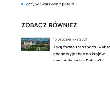
grzyby i warzywa z patelni
ZOBACZ RÓWNIEŻ
15 października 2021
Jaką formę transportu wybr
chcąc wyjechać do krajów
sąsiadujących z Polską?
20 marca 2020
Skąd nabyć profesjonalnie
wykonany ubiór dla biegacz
24 października 2022