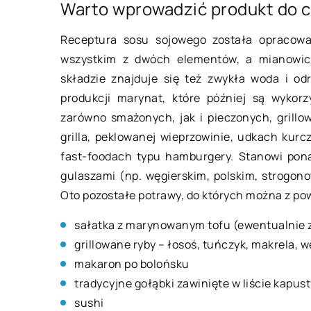
Warto wprowadzić produkt do 
15 kwietnia 2021
Receptura sosu sojowego została opracowa
wszystkim z dwóch elementów, a mianowici
Jak wygląda leczen
składzie znajduje się też zwykła woda i od
kiedy jest ono nieu
produkcji marynat, które później są wykor
Leczenie kanałowe, 
zarówno smażonych, jak i pieczonych, grill
endodontyczne bardz
grilla, peklowanej wieprzowinie, udkach kur
jedynym ratunkiem n
fast-foodach typu hamburgery. Stanowi pona
uratować chorego zęb
gulaszami (np. węgierskim, polskim, strogon
to dość […]
Oto pozostałe potrawy, do których można z po
sałatka z marynowanym tofu (ewentualnie 
grillowane ryby – łosoś, tuńczyk, makrela, w
makaron po bolońsku
tradycyjne gołąbki zawinięte w liście kapust
sushi