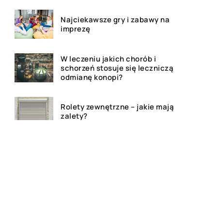
Najciekawsze gry i zabawy na
imprezę
W leczeniu jakich chorób i
schorzeń stosuje się leczniczą
odmianę konopi?
Rolety zewnętrzne – jakie mają
zalety?
Dlaczego warto zdecydować
się na bramę szybkorolowaną
w naszym zakładzie pracy?
Jak wygląda laserowe
usuwanie tatuażu?