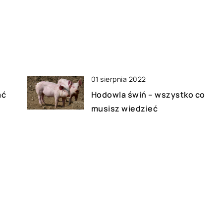
01 sierpnia 2022
ać
Hodowla świń – wszystko co
musisz wiedzieć
23 stycznia 2021
Spędzasz dużo czasu w domu?
y?
Postaw na aktywny
wypoczynek całą rodziną
05 marca 2022