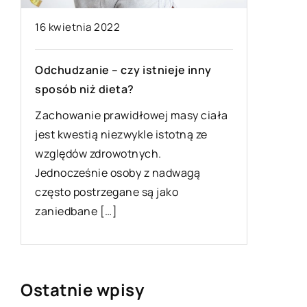
16 kwietnia 2022
15 kwiet
Odchudzanie – czy istnieje inny
Jak wygl
sposób niż dieta?
kiedy je
Zachowanie prawidłowej masy ciała
Leczenie
jest kwestią niezwykle istotną ze
endodont
względów zdrowotnych.
jedynym 
Jednocześnie osoby z nadwagą
uratować
często postrzegane są jako
to dość 
zaniedbane […]
Ostatnie wpisy