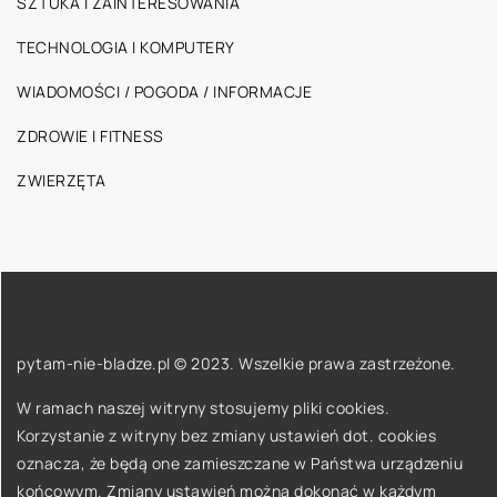
SZTUKA I ZAINTERESOWANIA
TECHNOLOGIA I KOMPUTERY
WIADOMOŚCI / POGODA / INFORMACJE
ZDROWIE I FITNESS
ZWIERZĘTA
pytam-nie-bladze.pl © 2023. Wszelkie prawa zastrzeżone.
W ramach naszej witryny stosujemy pliki cookies.
Korzystanie z witryny bez zmiany ustawień dot. cookies
oznacza, że będą one zamieszczane w Państwa urządzeniu
końcowym. Zmiany ustawień można dokonać w każdym