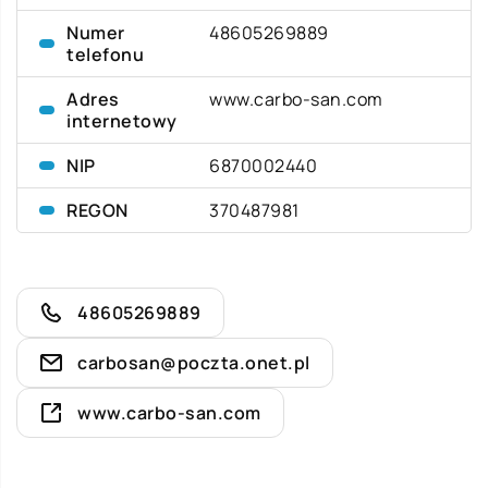
Numer
48605269889
telefonu
Adres
www.carbo-san.com
internetowy
NIP
6870002440
REGON
370487981
48605269889
carbosan@poczta.onet.pl
www.carbo-san.com