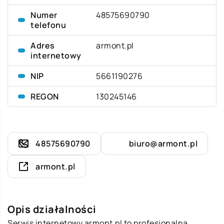
Numer
48575690790
telefonu
Adres
armont.pl
internetowy
NIP
5661190276
REGON
130245146
48575690790
biuro@armont.pl
armont.pl
Opis działalności
Serwis internetowy armont.pl to profesjonalna