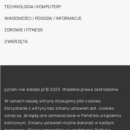
TECHNOLOGIA I KOMPUTERY
WIADOMOŚCI / POGODA / INFORMACJE
ZDROWIE I FITNESS
ZWIERZĘTA
pytam-nie-bladze.pl © 2023. Wszelkie prawa zastrzeżone.
W ramach naszej witryny stosujemy pliki cookies.
Korzystanie z witryny bez zmiany ustawień dot. cookies
oznacza, że będą one zamieszczane w Państwa urządzeniu
końcowym. Zmiany ustawień można dokonać w każdym
momencie. Więcej szczegółów na podstronie
Polityka