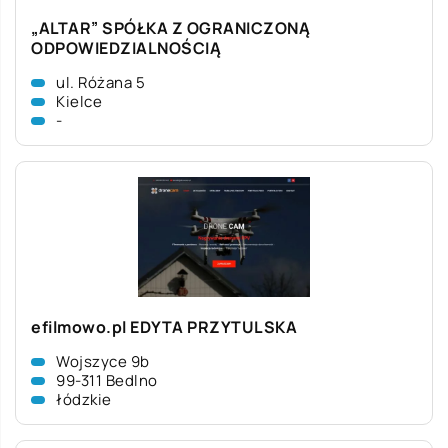
„ALTAR” SPÓŁKA Z OGRANICZONĄ
ODPOWIEDZIALNOŚCIĄ
ul. Różana 5
Kielce
-
efilmowo.pl EDYTA PRZYTULSKA
Wojszyce 9b
99-311 Bedlno
łódzkie