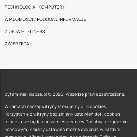
TECHNOLOGIA I KOMPUTERY
WIADOMOŚCI / POGODA / INFORMACJE
ZDROWIE I FITNESS
ZWIERZĘTA
pytam-nie-bladze.pl © 2023. Wszelkie prawa zastrzeżone.
W ramach naszej witryny stosujemy pliki cookies.
Korzystanie z witryny bez zmiany ustawień dot. cookies
oznacza, że będą one zamieszczane w Państwa urządzeniu
końcowym. Zmiany ustawień można dokonać w każdym
momencie. Więcej szczegółów na podstronie
Polityka