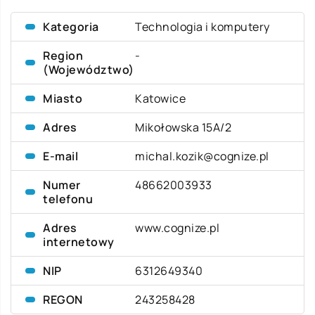
Kategoria
Technologia i komputery
Region
-
(Województwo)
Miasto
Katowice
Adres
Mikołowska 15A/2
E-mail
michal.kozik@cognize.pl
Numer
48662003933
telefonu
Adres
www.cognize.pl
internetowy
NIP
6312649340
REGON
243258428