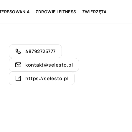
NTERESOWANIA
ZDROWIE I FITNESS
ZWIERZĘTA
48792725777
kontakt@selesto.pl
https://selesto.pl