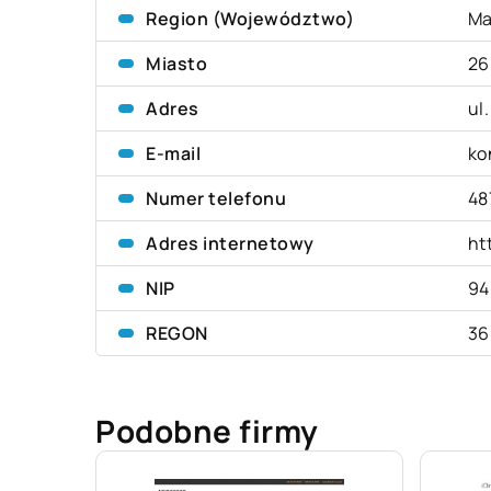
Region (Województwo)
Ma
Miasto
26
Adres
ul
E-mail
ko
Numer telefonu
48
Adres internetowy
ht
NIP
94
REGON
36
Podobne firmy