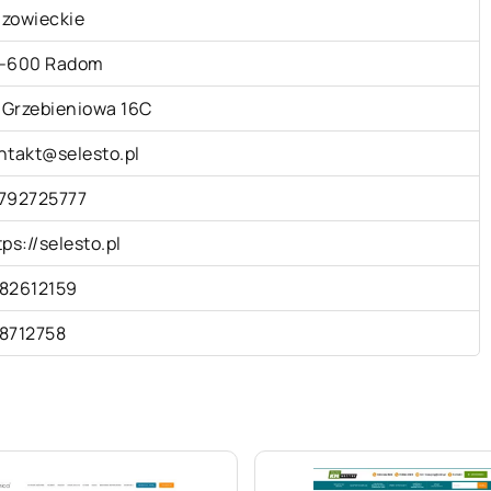
zowieckie
-600 Radom
. Grzebieniowa 16C
ntakt@selesto.pl
792725777
tps://selesto.pl
82612159
8712758