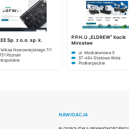
P.P.H.U „ELDREW” Kocik
E Sp. z o.o. sp. k.
Mirosław
 Feliksa Nowowiejskiego 7/1
ul. Modrzewiowa 5
731 Poznań
37-464 Stalowa Wola
lkopolskie
Podkarpackie
NAWIGACJA
BLOG
POLITYKA PRYWATNOŚCI
REG