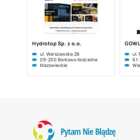
Hydrotop Sp. z o.o.
GOWLE
ul. Warszawska 2B
ul.
09-200 Borkowo Kościelne
61-
Mazowieckie
Wie