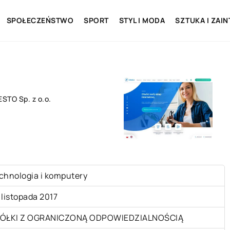
SPOŁECZEŃSTWO
SPORT
STYL I MODA
SZTUKA I ZAI
STO Sp. z o.o.
chnologia i komputery
 listopada 2017
ÓŁKI Z OGRANICZONĄ ODPOWIEDZIALNOŚCIĄ