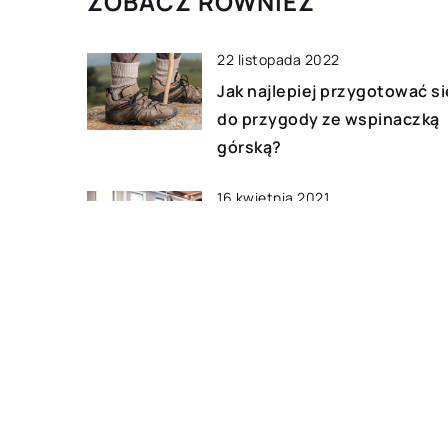
ZOBACZ RÓWNIEŻ
22 listopada 2022
Jak najlepiej przygotować si
do przygody ze wspinaczką
górską?
16 kwietnia 2021
Powody dla których warto
zdecydować się na treningi
personalne
05 czerwca 2021
W jaki sposób farbowane są
włosy u profesjonalnego
fryzjera?