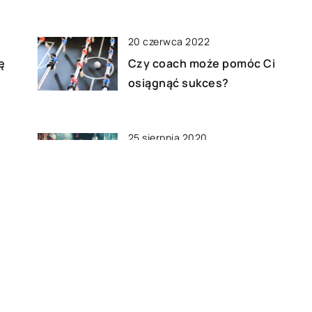
20 czerwca 2022
ę
Czy coach może pomóc Ci
osiągnąć sukces?
25 sierpnia 2020
Jakie efekty może dać
stosowanie oleju lnianego we
własnej kuchni?
28 marca 2021
Jakie buty będą modne w
nadchodzącym sezonie?