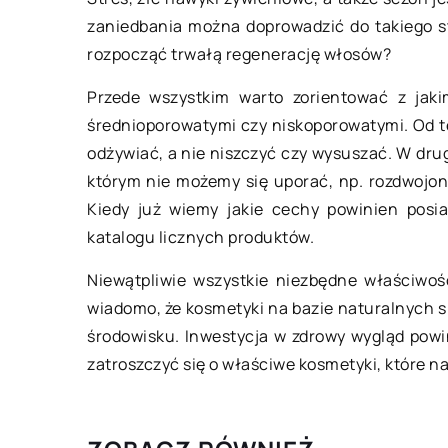
01 grudnia 2018
zaniedbania można doprowadzić do takiego st
rozpocząć trwałą regenerację włosów?
Co kupić kotu?
Przede wszystkim warto zorientować z jak
Gdy posiadamy kota
średnioporowatymi czy niskoporowatymi. Od t
sprawiać różne prez
odżywiać, a nie niszczyć czy wysuszać. W drug
szalejemy na jego p
którym nie możemy się uporać, np. rozdwojo
różne zabawki i prz
Kiedy już wiemy jakie cechy powinien posi
katalogu licznych produktów.
Niewątpliwie wszystkie niezbędne właściwoś
wiadomo, że kosmetyki na bazie naturalnych s
środowisku. Inwestycja w zdrowy wygląd powi
zatroszczyć się o właściwe kosmetyki, które 