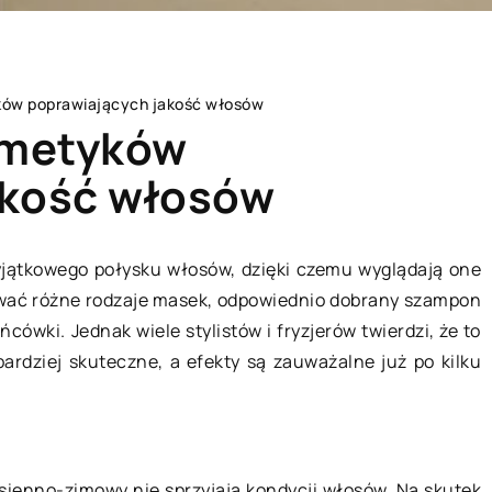
ków poprawiających jakość włosów
osmetyków
akość włosów
ZAINTERESOWANIA
yjątkowego połysku włosów, dzięki czemu wyglądają one
ować różne rodzaje masek, odpowiednio dobrany szampon
ówki. Jednak wiele stylistów i fryzjerów twierdzi, że to
ardziej skuteczne, a efekty są zauważalne już po kilku
esienno-zimowy nie sprzyjają kondycji włosów. Na skutek