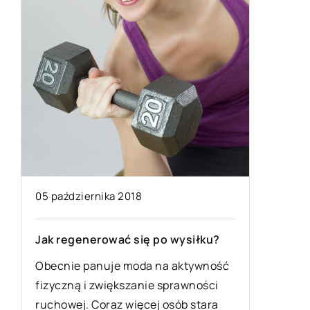
01 grudn
Co kupi
Gdy posi
sprawiać
szalejem
różne za
]
05 października 2018
Jak regenerować się po wysiłku?
Obecnie panuje moda na aktywność
fizyczną i zwiększanie sprawności
ruchowej. Coraz więcej osób stara