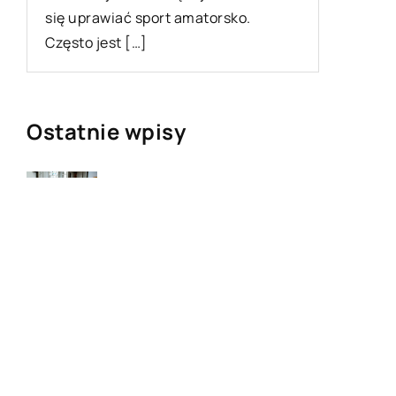
się uprawiać sport amatorsko.
Często jest […]
Ostatnie wpisy
Najciekawsze gry i zabawy na
imprezę
W leczeniu jakich chorób i
schorzeń stosuje się leczniczą
odmianę konopi?
Rolety zewnętrzne – jakie mają
zalety?