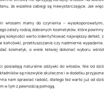
15 sierpnia 2022
anu, że wszelkie zabiegi są niewystarczające. Jak więc
Skok ze spadochronem – dlaczego
imi włosami mamy do czynienia – wysokoporowatymi,
warto spróbować?
, uwielbiamy mu
ego zależy rodzaj dobranych kosmetyków, które powinny
enty i zazwyczaj
Wiele osób chce spróbować skoków
iej kolejności warto zidentyfikować największy defekt, z
unkcie. Kupujemy
spadochronowych, ale nie wie jak
ne końcówki, przetłuszczanie czy nadmierne wypadanie.
ybory. Dbamy […]
zacząć. Z tego artykułu dowiesz się
adać kosmetyk, o wiele łatwiej dokonać wyboru wśród
wszystkiego, co musisz wiedzieć […
ci posiadają naturalne odżywki do włosów. Nie od dziś
kładników są niezwykle skuteczne i w dodatku przyjazne
nna nam sprawiać radość, dlatego też warto już od dziś
nam w tym z pewnością pomogą.