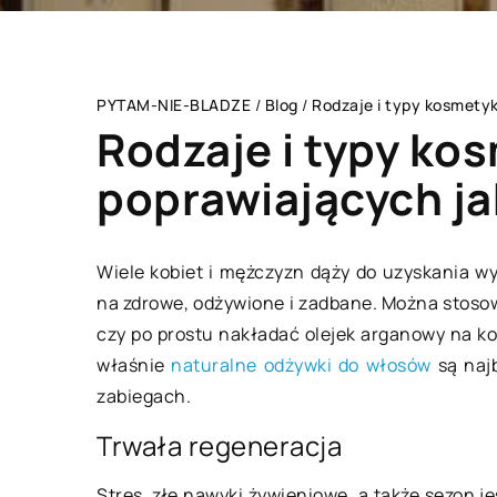
PYTAM-NIE-BLADZE
/
Blog
/
Rodzaje i typy kosmety
Rodzaje i typy k
poprawiających j
LAJFSTAJL
Wiele kobiet i mężczyzn dąży do uzyskania w
na zdrowe, odżywione i zadbane. Można stos
czy po prostu nakładać olejek arganowy na końc
właśnie
naturalne odżywki do włosów
są najb
zabiegach.
Trwała regeneracja
Stres, złe nawyki żywieniowe, a także sezon j