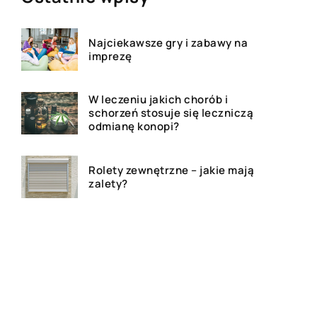
Najciekawsze gry i zabawy na
imprezę
W leczeniu jakich chorób i
schorzeń stosuje się leczniczą
odmianę konopi?
Rolety zewnętrzne – jakie mają
zalety?
Dlaczego warto zdecydować
się na bramę szybkorolowaną
w naszym zakładzie pracy?
Jak wygląda laserowe
usuwanie tatuażu?