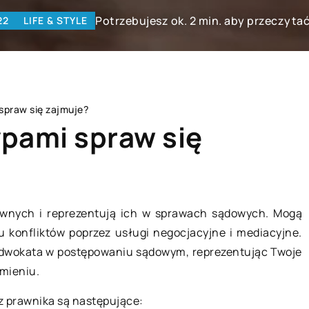
Potrzebujesz ok. 2 min. aby przeczytać
22
LIFE & STYLE
 spraw się zajmuje?
ypami spraw się
TECHNOLOGIE
awnych i reprezentują ich w sprawach sądowych. Mogą
 konfliktów poprzez usługi negocjacyjne i mediacyjne.
li adwokata w postępowaniu sądowym, reprezentując Twoje
imieniu.
z prawnika są następujące: