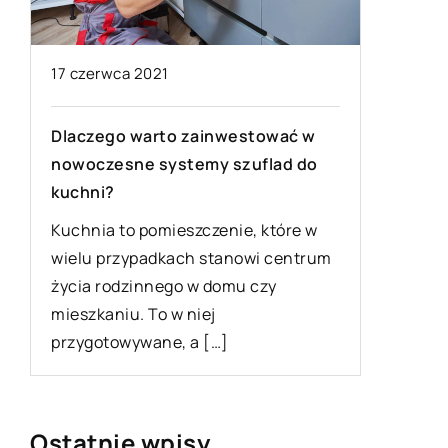
12 wrześ
17 czerwca 2021
Modne ci
Dlaczego warto zainwestować w
je
Zarówno 
nowoczesne systemy szuflad do
roku w s
kuchni?
szeroki 
Kuchnia to pomieszczenie, które w
klasyczn
wielu przypadkach stanowi centrum
życia rodzinnego w domu czy
mieszkaniu. To w niej
przygotowywane, a […]
Ostatnie wpisy