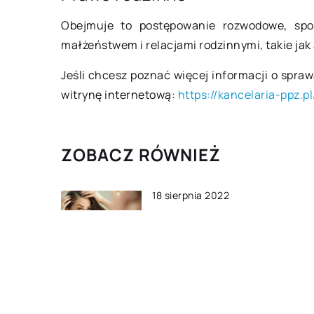
Obejmuje to postępowanie rozwodowe, spo
małżeństwem i relacjami rodzinnymi, takie jak
Jeśli chcesz poznać więcej informacji o spraw
witrynę internetową:
https://kancelaria-ppz.pl
ZOBACZ RÓWNIEŻ
18 sierpnia 2022
Pielęgnacja włosów – jak
powinna wyglądać?
13 lipca 2022
Jak można wspomóc działan