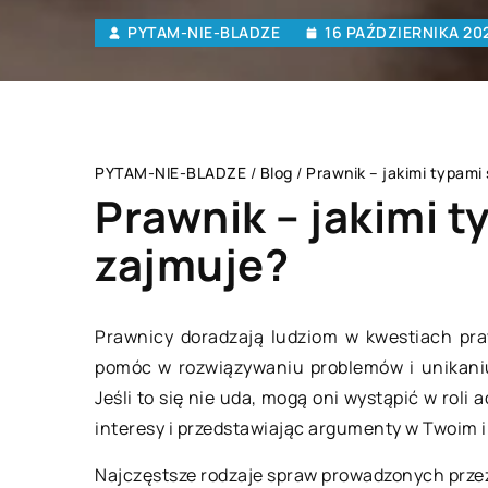
PYTAM-NIE-BLADZE
16 PAŹDZIERNIKA 20
PYTAM-NIE-BLADZE
/
Blog
/
Prawnik – jakimi typami
Prawnik – jakimi t
zajmuje?
ZDROWY STYL ŻYCIA
Prawnicy doradzają ludziom w kwestiach pr
pomóc w rozwiązywaniu problemów i unikaniu
Jeśli to się nie uda, mogą oni wystąpić w ro
interesy i przedstawiając argumenty w Twoim 
Najczęstsze rodzaje spraw prowadzonych prze