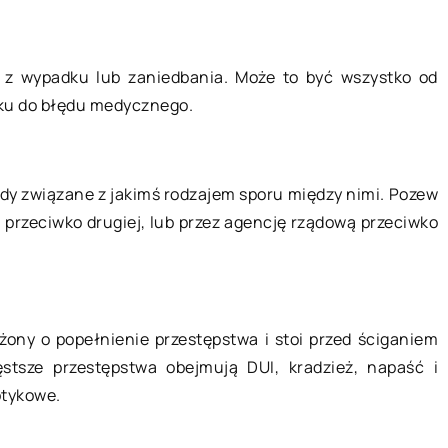
a
ją z wypadku lub zaniedbania. Może to być wszystko od
09 lipca 2021
ku do błędu medycznego.
18 rok
Procesy produkcyjne – jak możne 
 panowie w 2018
zoptymalizować?
ch fryzur mają
ody związane z jakimś rodzajem sporu między nimi. Pozew
Przedsiębiorstwom, niezależnie od
ciło wiele
 przeciwko drugiej, lub przez agencję rządową przeciwko
tego w jakiej branży funkcjonują,
ań i […]
zależy przede wszystkim na
generowaniu coraz wyższych
zysków. Są one niezbędne do […]
rżony o popełnienie przestępstwa i stoi przed ściganiem
stsze przestępstwa obejmują DUI, kradzież, napaść i
otykowe.