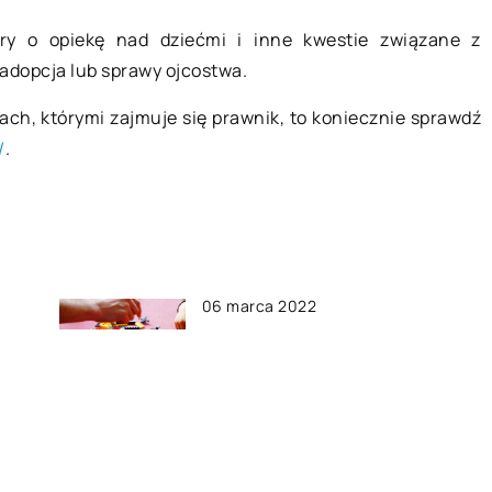
ry o opiekę nad dziećmi i inne kwestie związane z
 adopcja lub sprawy ojcostwa.
ach, którymi zajmuje się prawnik, to koniecznie sprawdź
/
.
06 marca 2022
Jakiego typu klocki warto
zakupić swojemu dziecku?
15 listopada 2022
ie
5 najważniejszych cech