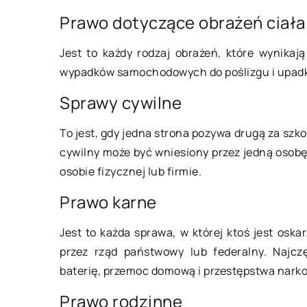
Prawo dotyczące obrażeń ciał
12 września 2018
Jest to każdy rodzaj obrażeń, które wynika
wypadków samochodowych do poślizgu i upad
Modne cięcia na 20
Sprawy cywilne
Zarówno Panie jak i
roku w sferze modny
To jest, gdy jedna strona pozywa drugą za szk
szeroki wybór. Powró
cywilny może być wniesiony przez jedną osobę
klasycznych rozwiąz
osobie fizycznej lub firmie.
Prawo karne
Jest to każda sprawa, w której ktoś jest oska
przez rząd państwowy lub federalny. Najczę
baterię, przemoc domową i przestępstwa nark
Prawo rodzinne