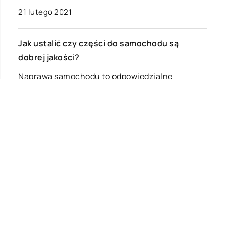
21 lutego 2021
Jak ustalić czy części do samochodu są
dobrej jakości?
Naprawa samochodu to odpowiedzialne
zadanie. Przywrócenie pojazdu do pełni
sprawności wpływa w końcu na bezpieczeństwo
nasze i naszych najbliższych. Dlatego […]
Ostatnie wpisy
Najciekawsze gry i zabawy na imprezę