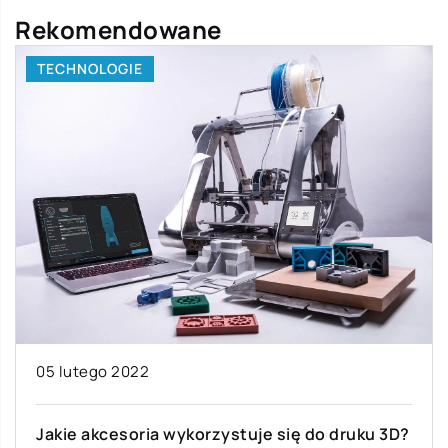
Rekomendowane
LAJFSTAJL
19 września 2022
Świeżo palona kawa – czym się
charakteryzuje?