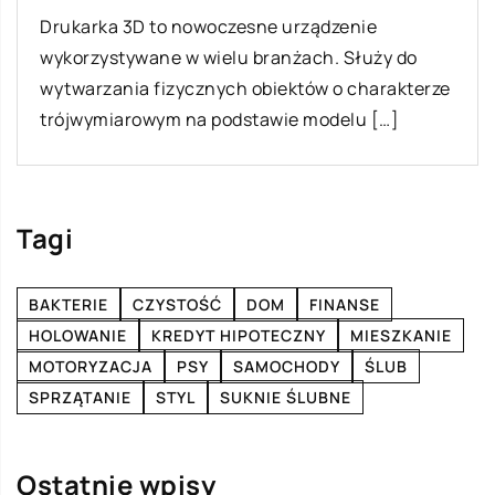
Kawa to jeden z najpopularniejszych napojów na
świecie. Istnieje od wieków i pozostaje
ulubionym wśród wielu. Istnieje wiele różnych
sposobów […]
Tagi
BAKTERIE
CZYSTOŚĆ
DOM
FINANSE
HOLOWANIE
KREDYT HIPOTECZNY
MIESZKANIE
MOTORYZACJA
PSY
SAMOCHODY
ŚLUB
SPRZĄTANIE
STYL
SUKNIE ŚLUBNE
Ostatnie wpisy