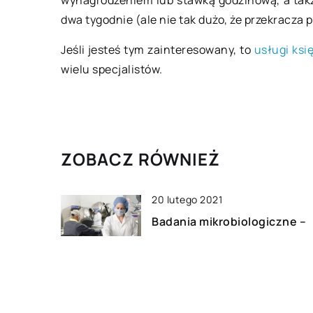
wynagrodzeniem lub stawką godzinową, a także
dwa tygodnie (ale nie tak dużo, że przekracza p
Jeśli jesteś tym zainteresowany, to
usługi ks
wielu specjalistów.
ZOBACZ RÓWNIEŻ
20 lutego 2021
Badania mikrobiologiczne –
czemu warto je robić?
06 września 2021
Jakie formalności należy