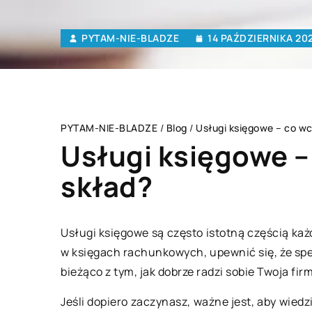
PYTAM-NIE-BLADZE
14 PAŹDZIERNIKA 20
PYTAM-NIE-BLADZE
/
Blog
/
Usługi księgowe – co wc
Usługi księgowe –
skład?
ZDROWY STYL ŻYCIA
Usługi księgowe są często istotną częścią ka
w księgach rachunkowych, upewnić się, że spe
bieżąco z tym, jak dobrze radzi sobie Twoja fir
Jeśli dopiero zaczynasz, ważne jest, aby wiedz