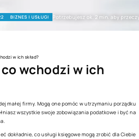
Potrzebujesz ok. 2 min. aby przecz
22
BIZNES I USŁUGI
hodzi w ich skład?
 co wchodzi w ich
BIZNES I USŁUGI
żdej małej firmy. Mogą one pomóc w utrzymaniu porządku
łniasz wszystkie swoje zobowiązania podatkowe i być na
ma.
ieć dokładnie, co usługi księgowe mogą zrobić dla Ciebie