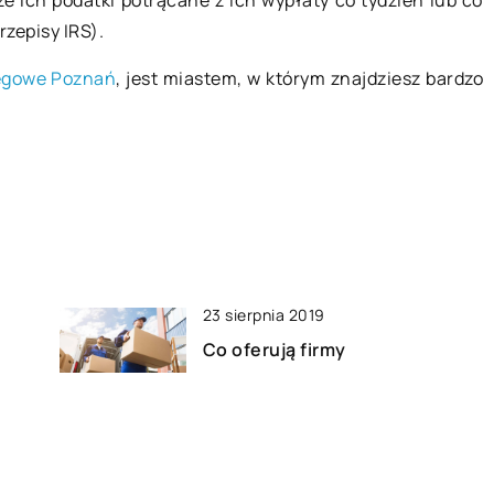
 ich podatki potrącane z ich wypłaty co tydzień lub co
rzepisy IRS).
ięgowe Poznań
, jest miastem, w którym znajdziesz bardzo
23 sierpnia 2019
Co oferują firmy
przeprowadzkowe?
24 grudnia 2020
W jakich miejscach