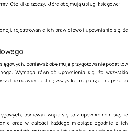
rmy. Oto kilka rzeczy, które obejmują usługi księgowe:
20 grudnia 2022
ncji, rejestrowanie ich prawidłowo i upewnianie się, że
Jaki sprzęt powinien znaleźć się w
–
odowego
gabinecie okulisty?
ekty
g księgowych, ponieważ obejmuje przygotowanie podatków
Gabinet okulistyczny powinien
to obecnie jeden
lnego. Wymaga również upewnienia się, że wszystkie
posiadać różnorodny sprzęt, który
arnych zabiegów
kładnie odzwierciedlają wszystko, od potrąceń z płac do
pomoże im w wykonywaniu pracy.
j. Polecany jest
Okuliści używają narzędzi
ytuacji, gdy
diagnostycznych i sprzętu do
badania […]
sięgowych, ponieważ wiąże się to z upewnieniem się, że
dnie oraz w całości każdego miesiąca zgodnie z ich