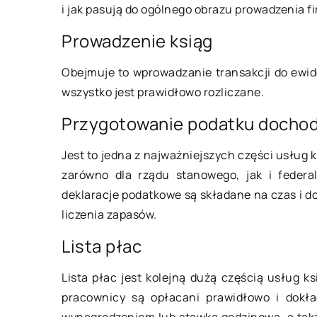
i jak pasują do ogólnego obrazu prowadzenia fi
Prowadzenie ksiąg
23 września 2020
Obejmuje to wprowadzanie transakcji do ewide
wszystko jest prawidłowo rozliczane.
Depilacja laserowa 
Przygotowanie podatku doch
przygotowanie i ef
Jest to jedna z najważniejszych części usłu
Depilacja laserowa 
zarówno dla rządu stanowego, jak i federa
z najbardziej popul
deklaracje podatkowe są składane na czas i do
medycyny estetyczne
liczenia zapasów.
przede wszystkim w s
inne metody […]
Lista płac
Lista płac jest kolejną dużą częścią usług k
pracownicy są opłacani prawidłowo i dokła