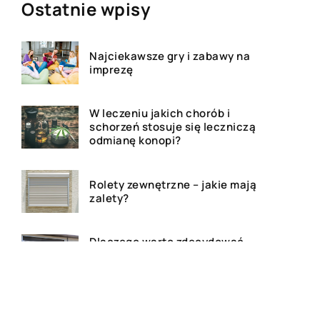
Ostatnie wpisy
Najciekawsze gry i zabawy na
imprezę
W leczeniu jakich chorób i
schorzeń stosuje się leczniczą
odmianę konopi?
Rolety zewnętrzne – jakie mają
zalety?
Dlaczego warto zdecydować
się na bramę szybkorolowaną
w naszym zakładzie pracy?
Jak wygląda laserowe