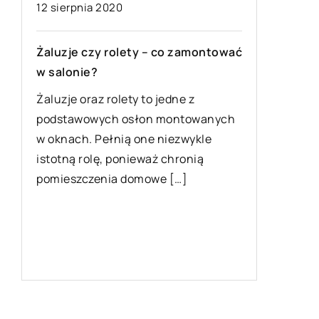
12 sierpnia 2020
Żaluzje czy rolety – co zamontować
23 wrześ
w salonie?
Żaluzje oraz rolety to jedne z
Depilacj
podstawowych osłon montowanych
przygot
w oknach. Pełnią one niezwykle
istotną rolę, ponieważ chronią
Depilacj
pomieszczenia domowe […]
z najbar
medycyny
przede w
inne met