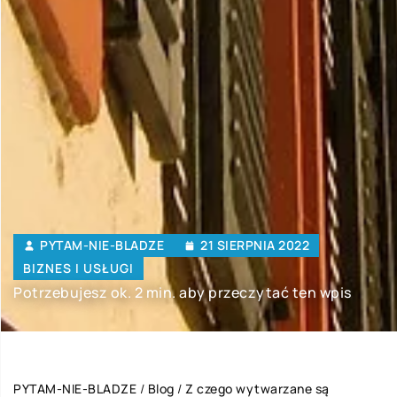
PYTAM-NIE-BLADZE
21 SIERPNIA 2022
BIZNES I USŁUGI
Potrzebujesz ok. 2 min. aby przeczytać ten wpis
PYTAM-NIE-BLADZE
/
Blog
/
Z czego wytwarzane są