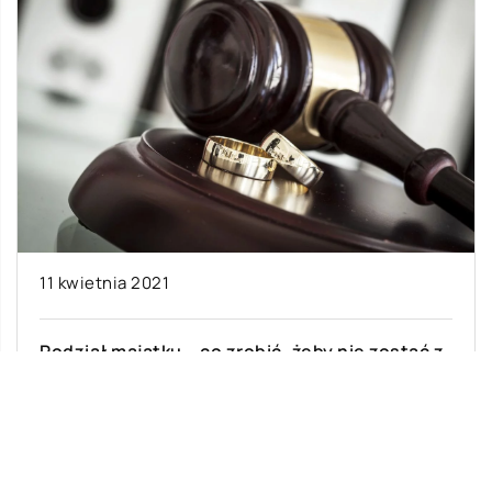
11 kwietnia 2021
Podział majątku – co zrobić, żeby nie zostać z
niczym?
Małżeństwo zawsze wiąże się z dużą
odpowiedzialnością, ponieważ wymaga
poświęcenia dla dobra wspólnego. Wchodząc w