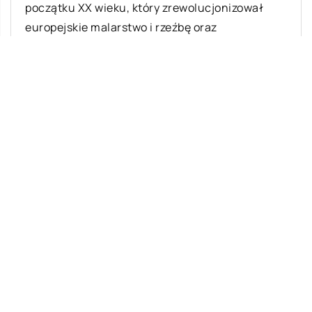
początku XX wieku, który zrewolucjonizował
europejskie malarstwo i rzeźbę oraz
zainspirował pokrewne ruchy w […]
Ostatnie wpisy
Najciekawsze gry i zabawy na imprezę
W leczeniu jakich chorób i schorzeń
stosuje się leczniczą odmianę konopi?
Rolety zewnętrzne – jakie mają zalety?