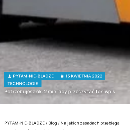
PYTAM-NIE-BLADZE
15 KWIETNIA 2022
TECHNOLOGIE
Potrzebujesz ok. 2 min. aby przeczytać ten wpis
PYTAM-NIE-BLADZE
/
Blog
/
Na jakich zasadach przebiega