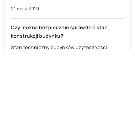
21 maja 2019
Czy można bezpiecznie sprawdzić stan
konstrukcji budynku?
Stan techniczny budynków użyteczności
publicznej oraz mieszkalnych musi być
regularnie sprawdzany. Zwłaszcza tyczy się to
bloków z wielkiej płyty, które […]
Ostatnie wpisy
Najciekawsze gry i zabawy na imprezę