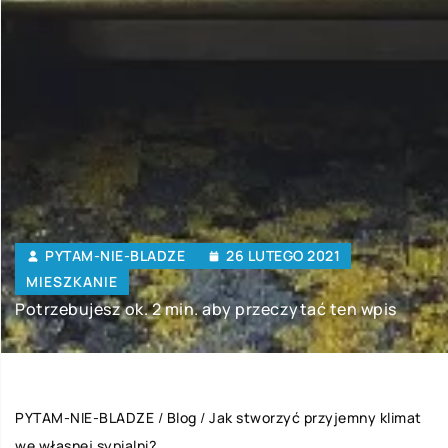
PYTAM-NIE-BLADZE
26 LUTEGO 2021
MIESZKANIE
Potrzebujesz ok. 2 min. aby przeczytać ten wpis
PYTAM-NIE-BLADZE
/
Blog
/
Jak stworzyć przyjemny klimat
we własnej sypialni?