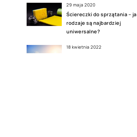
29 maja 2020
Ściereczki do sprzątania – ja
rodzaje są najbardziej
uniwersalne?
18 kwietnia 2022
Z jakimi udogodnieniami i
przyjemnościami wiąże się
zamieszkanie nad morzem?
23 marca 2020
Kamień we wnętrzach – gdz
go stosować?