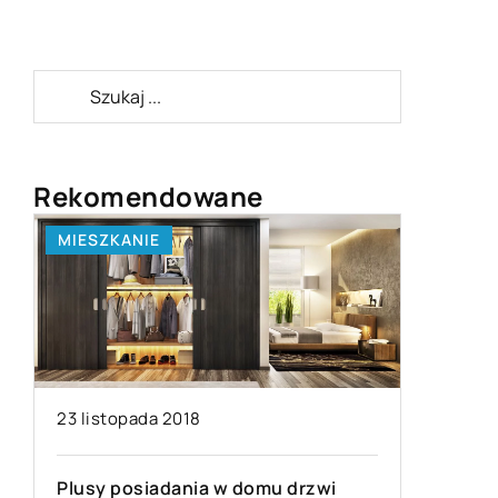
Rekomendowane
MIESZKANIE
BIZNES I
23 listopada 2018
Plusy posiadania w domu drzwi
08 paźdz