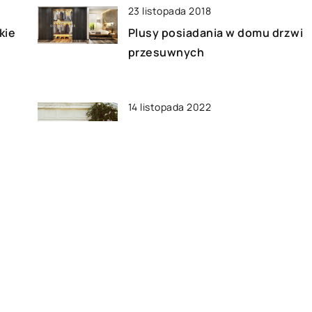
23 listopada 2018
kie
Plusy posiadania w domu drzwi
przesuwnych
14 listopada 2022
Jakie są poszczególne typy
bram garażowych?
06 listopada 2019
ie
Remont łazienki – dlaczego nie
warto oszczędzać na
sprzęcie?