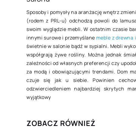
Sposoby i pomysły na aranżację wnętrz zmieni
Marketing sieci siło
(rodem z PRL-u) odchodzą powoli do lamusa
gadżety sprawdzą s
swoim wyglądzie mebli. W ostatnim czasie ba
rozreklamowaniu fi
innymi surowe i przemyślane
meble z drewna 
Odpowiednia strateg
świetnie w salonie bądź w sypialni. Mebli wy
marketingowa to jed
współgrają żywe rośliny. Można jednak śmi
działania każdego b
zależności od własnych preferencji czy upodo
Właściwie sprofilow
za modą i obowiązującymi trendami. Dom m
dostarczane treści 
czuje się jak u siebie. Powinien cecho
ogromny wpływ nie 
odzwierciedleniem najbardziej skrytych m
wyjątkowy
ZOBACZ RÓWNIEŻ