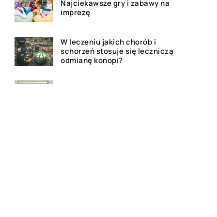
Najciekawsze gry i zabawy na
imprezę
W leczeniu jakich chorób i
schorzeń stosuje się leczniczą
odmianę konopi?
Rolety zewnętrzne – jakie mają
zalety?
Dlaczego warto zdecydować
się na bramę szybkorolowaną
w naszym zakładzie pracy?
Jak wygląda laserowe
usuwanie tatuażu?