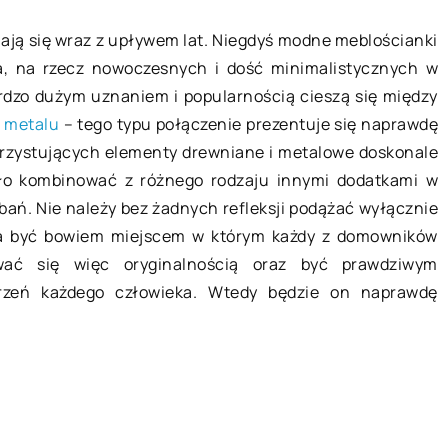
ają się wraz z upływem lat. Niegdyś modne meblościanki
wni – jakie
Jakie elementy wpływają na dobrą
, na rzecz nowoczesnych i dość minimalistycznych w
ię w
reklamę?
rdzo dużym uznaniem i popularnością cieszą się między
rmy?
Reklama jest dźwignią handlu, jak t
i metalu
– tego typu połączenie prezentuje się naprawdę
ia
określa znane polskie powiedzenie.
korzystujących elementy drewniane i metalowe doskonale
na z podstaw
Jest w tym dużo prawdy, ponieważ
ało kombinować z różnego rodzaju innymi dodatkami w
iznesu.
odpowiednie wykreowanie marki or
bań. Nie należy bez żadnych refleksji podążać wyłącznie
ane i
[…]
a być bowiem miejscem w którym każdy z domowników
reklamowe mają
wać się więc oryginalnością oraz być prawdziwym
[…]
arzeń każdego człowieka. Wtedy będzie on naprawdę