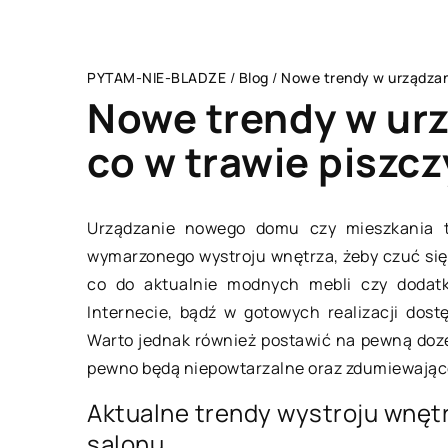
PYTAM-NIE-BLADZE
/
Blog
/
Nowe trendy w urządzani
Nowe trendy w urz
co w trawie piszcz
BIZNES I USŁUGI
Urządzanie nowego domu czy mieszkania to
wymarzonego wystroju wnętrza, żeby czuć się 
co do aktualnie modnych mebli czy doda
Internecie, bądź w gotowych realizacji dos
Warto jednak również postawić na pewną dozę
pewno będą niepowtarzalne oraz zdumiewając
Aktualne trendy wystroju wnęt
salonu
08 października 2021