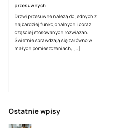
przesuwnych
Marketin
Drzwi przesuwne należą do jednych z
gadżety
najbardziej funkcjonalnych i coraz
rozrekl
częściej stosowanych rozwiązań.
o
Świetnie sprawdzają się zarówno w
Odpowied
małych pomieszczeniach, […]
marketin
działani
az
Właściwi
dostarcz
ogromny 
Ostatnie wpisy