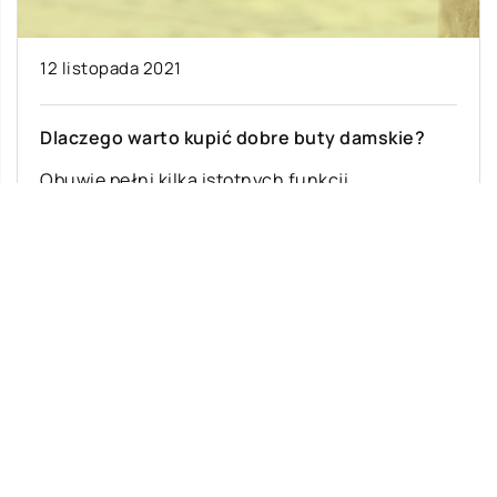
12 listopada 2021
Dlaczego warto kupić dobre buty damskie?
Obuwie pełni kilka istotnych funkcji.
Podstawową jest oczywiście ochrona stóp
podczas przemieszczania się po różnego rodzaju
podłożu. Druga natomiast ściśle […]
Ostatnie wpisy
Najciekawsze gry i zabawy na imprezę