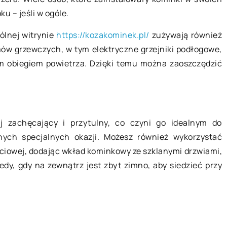
u – jeśli w ogóle.
 zmianami
Jaką toaletkę wybrać?
ólnej witrynie
https://kozakominek.pl/
zużywają również
W przestronnej sypialni nie może
emów grzewczych, w tym elektryczne grzejniki podłogowe,
ażyć, że zadbana
zabraknąć toaletki. Odpowiednio
ym obiegiem powietrza. Dzięki temu można zaoszczędzić
nałości skóra
dobrana stanie się jej sercem.
ucie własnej
Toaletka to marzenie każdej kobiety,
ewności siebie.
można przy […]
ej zachęcający i przytulny, co czyni go idealnym do
nych specjalnych okazji. Możesz również wykorzystać
yciowej, dodając wkład kominkowy ze szklanymi drzwiami,
dy, gdy na zewnątrz jest zbyt zimno, aby siedzieć przy