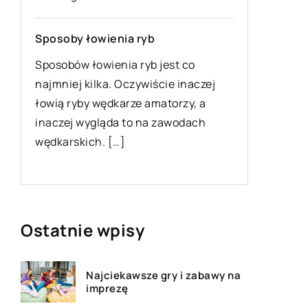
Sposoby łowienia ryb
Jak radz
skórnym
Sposobów łowienia ryb jest co
najmniej kilka. Oczywiście inaczej
Nie spos
łowią ryby wędkarze amatorzy, a
i wolna 
inaczej wygląda to na zawodach
zwiększa
wędkarskich. […]
atrakcyj
Niestety,
Ostatnie wpisy
Najciekawsze gry i zabawy na
imprezę