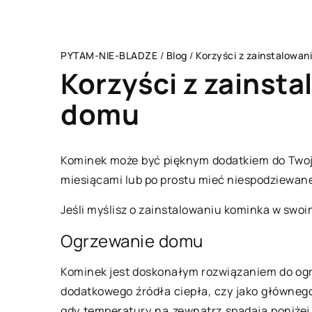
PYTAM-NIE-BLADZE
/
Blog
/
Korzyści z zainstalowa
Korzyści z zainst
domu
LAJFSTAJL
Kominek może być pięknym dodatkiem do Twoj
miesiącami lub po prostu mieć niespodziewan
Jeśli myślisz o zainstalowaniu kominka w swoim
Ogrzewanie domu
Kominek jest doskonałym rozwiązaniem do ogr
dodatkowego źródła ciepła, czy jako główne
18 września 2020
gdy temperatury na zewnątrz spadają poniżej 