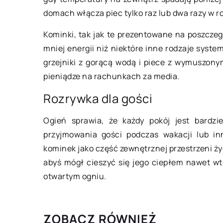
domach włącza piec tylko raz lub dwa razy w rok
Jak radzić sobie ze
Kominki, tak jak te prezentowane na poszczeg
skórnymi?
mniej energii niż niektóre inne rodzaje syst
Nie sposób nie zauw
grzejniki z gorącą wodą i piece z wymuszon
i wolna od niedosko
pieniądze na rachunkach za media.
zwiększa nasze pocz
Rozrywka dla gości
atrakcyjności oraz p
Niestety, […]
Ogień sprawia, że każdy pokój jest bardzi
przyjmowania gości podczas wakacji lub in
kominek jako część zewnętrznej przestrzeni ż
abyś mógł cieszyć się jego ciepłem nawet wte
otwartym ogniu.
ZOBACZ RÓWNIEŻ