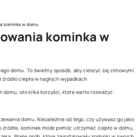
nia kominka w domu
alowania kominka w
MIESZKANIE
ego domu. To świetny sposób, aby cieszyć się zimowymi
e źródło ciepła w nagłych wypadkach.
 domu, oto kilka korzyści, które warto rozważyć:
zewania domu. Niezależnie od tego, czy używasz go jako
go źródła, kominek może pomóc utrzymać ciepło w domu,
25 kwietnia 2019
zera. Wiele osób, które zainstalowały kominki w swoich