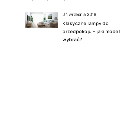
04 września 2018
Klasyczne lampy do
przedpokoju – jaki model
wybrać?
15 listopada 2019
Aluminiowe czy plisowane?
Porównanie zalet i wad obu
typów żaluzji
12 sierpnia 2020
Żaluzje czy rolety – co
zamontować w salonie?