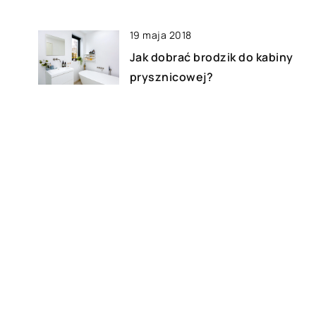
19 maja 2018
Jak dobrać brodzik do kabiny
prysznicowej?
25 kwietnia 2019
Jaką toaletkę wybrać?
17 kwietnia 2020
Zalety zadaszonego tarasu