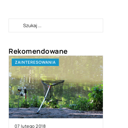
Rekomendowane
ZAINTERESOWANIA
LAJFSTA
07 lutego 2018
18 wrześ