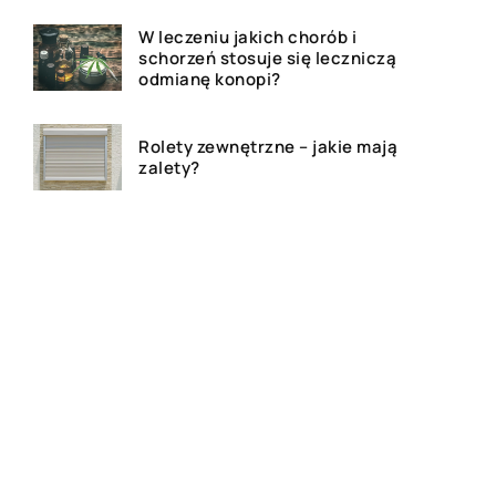
W leczeniu jakich chorób i
schorzeń stosuje się leczniczą
odmianę konopi?
Rolety zewnętrzne – jakie mają
zalety?
Dlaczego warto zdecydować
się na bramę szybkorolowaną
w naszym zakładzie pracy?
Jak wygląda laserowe
usuwanie tatuażu?
Wizualizacja wnętrz 3D – na
czym to polega?