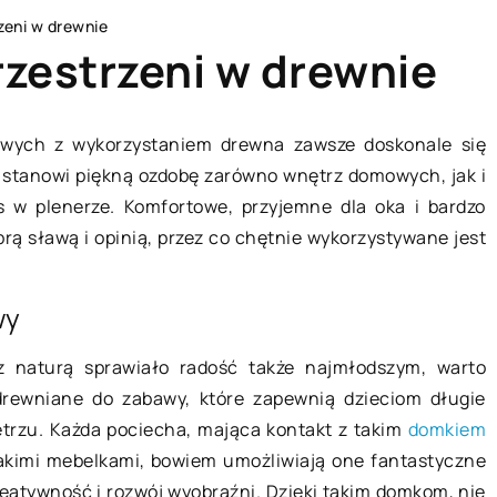
zeni w drewnie
rzestrzeni w drewnie
dowych z wykorzystaniem drewna zawsze doskonale się
 stanowi piękną ozdobę zarówno wnętrz domowych, jak i
BIZNES I USŁUGI
 w plenerze. Komfortowe, przyjemne dla oka i bardzo
rą sławą i opinią, przez co chętnie wykorzystywane jest
wy
 naturą sprawiało radość także najmłodszym, warto
rewniane do zabawy, które zapewnią dzieciom długie
17 lutego 2021
etrzu. Każda pociecha, mająca kontakt z takim
domkiem
kimi mebelkami, bowiem umożliwiają one fantastyczne
eatywność i rozwój wyobraźni. Dzięki takim domkom, nie
tóre sprawdzą się
Jak utrzymać porządek w miejs