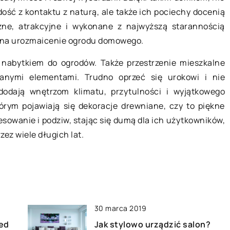
dość z kontaktu z naturą, ale także ich pociechy docenią
ynie
pracy?
zne, atrakcyjne i wykonane z najwyższą starannością
wowe opakowanie,
Bałagan w miejscu pracy bardzo
 na urozmaicenie ogrodu domowego.
w każdym
utrudnia efektywną pracę oraz
 nabytkiem do ogrodów. Także przestrzenie mieszkalne
e transportowej. Są
uniemożliwia należyte skupienie 
ianymi elementami. Trudno oprzeć się urokowi i nie
wykonywane z
na wykonywanych obowiązkach.
 dodają wnętrzom klimatu, przytulności i wyjątkowego
u na […]
Warto więc zadbać o […]
órym pojawiają się dekoracje drewniane, czy to piękne
sowanie i podziw, stając się dumą dla ich użytkowników,
zez wiele długich lat.
30 marca 2019
zed
Jak stylowo urządzić salon?