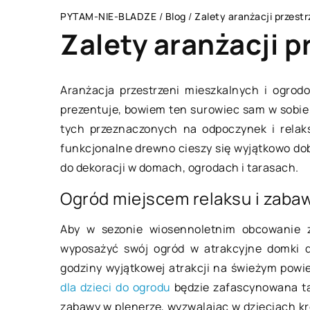
PYTAM-NIE-BLADZE
/
Blog
/
Zalety aranżacji przestr
Zalety aranżacji p
Aranżacja przestrzeni mieszkalnych i ogro
prezentuje, bowiem ten surowiec sam w sobie
RANŻA BUDOWLANA
BIZNES I USŁUGI
tych przeznaczonych na odpoczynek i relaks
funkcjonalne drewno cieszy się wyjątkowo dob
do dekoracji w domach, ogrodach i tarasach.
Ogród miejscem relaksu i zaba
Aby w sezonie wiosennoletnim obcowanie z
wyposażyć swój ogród w atrakcyjne domki d
 lipca 2020
04 lutego 2022
godziny wyjątkowej atrakcji na świeżym powi
dla dzieci do ogrodu
będzie zafascynowana ta
zabawy w plenerze, wyzwalając w dzieciach kr
ąd nabyć urządzenia wchodzące
Rodzaje palet, k