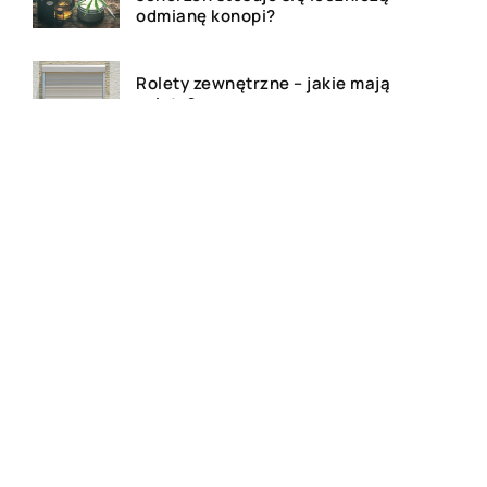
odmianę konopi?
Rolety zewnętrzne – jakie mają
zalety?
Dlaczego warto zdecydować
się na bramę szybkorolowaną
w naszym zakładzie pracy?
Jak wygląda laserowe
usuwanie tatuażu?
Wizualizacja wnętrz 3D – na
czym to polega?