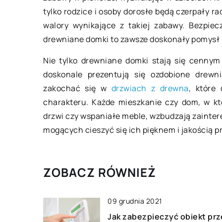
tylko rodzice i osoby dorosłe będą czerpały ra
ramy automatyki budynkowej?
w każdym magaz
walory wynikające z takiej zabawy. Bezpiec
ementy automatyki budynkowej, z
Palety to podsta
drewniane domki to zawsze doskonały pomysł
agi na newralgiczną rolę, jaką
wykorzystywane 
Nie tylko drewniane domki stają się cennym
łnią w tworzeniu sprawnego
magazynie i firmi
doskonale prezentują się ozdobione drewn
ładu powinny być zawsze
one najczęściej 
zakochać się w
drzwiach z drewna
, które
jwyższej jakości. Oznacza […]
drewna, ze względ
charakteru. Każde mieszkanie czy dom, w kt
drzwi czy wspaniałe meble, wzbudzają zaintere
mogących cieszyć się ich pięknem i jakością pr
ZOBACZ RÓWNIEŻ
09 grudnia 2021
Jak zabezpieczyć obiekt pr