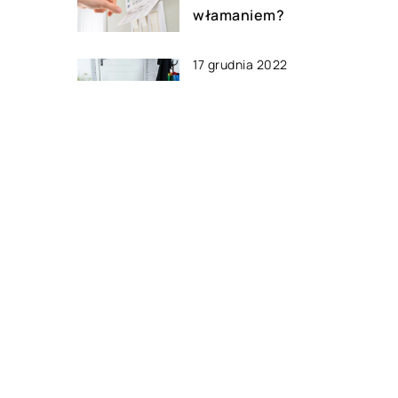
włamaniem?
17 grudnia 2022
Jaka wycieraczka pod drzwi
zatrzyma brud najlepiej?
06 listopada 2021
Minimalizm w wystroju wnęt
– jak go osiągnąć?
DODAJ KOMENTARZ