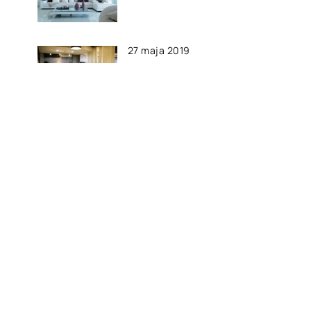
27 maja 2019
Czy światłem można zmienić
nastrój w mieszkaniu?
21 czerwca 2021
rz
Na co zwrócić uwagę przy
zakupie pelletu?