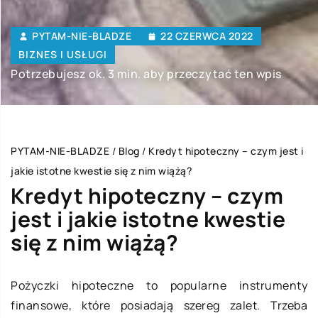
PYTAM-NIE-BLADZE
22 CZERWCA 2022
BIZNES I USŁUGI
Potrzebujesz ok. 3 min. aby przeczytać ten wpis
PYTAM-NIE-BLADZE
/
Blog
/
Kredyt hipoteczny – czym jest i
jakie istotne kwestie się z nim wiążą?
Kredyt hipoteczny – czym
jest i jakie istotne kwestie
się z nim wiążą?
Pożyczki hipoteczne to popularne instrumenty
finansowe, które posiadają szereg zalet. Trzeba