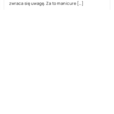
zwraca się uwagę. Za to manicure […]
Ostatnie wpisy
Najciekawsze gry i zabawy na imprezę
W leczeniu jakich chorób i schorzeń
stosuje się leczniczą odmianę konopi?
Rolety zewnętrzne – jakie mają zalety?