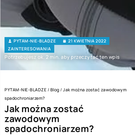
PYTAM-NIE-BLADZE
21 KWIETNIA 2022
ZAINTERESOWANIA
Potrzebujesz ok. 2 min. aby przeczytać ten wpis
PYTAM-NIE-BLADZE
/
Blog
/
Jak można zostać zawodowym
spadochroniarzem?
Jak można zostać
zawodowym
spadochroniarzem?