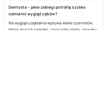
Dentysta – jakie zabiegi potrafią szybko
odmienić wygląd zębów?
Na wygląd uzębienia wpływa wiele czynników.
Mogą do nich należeć, chociażby dieta, choroby,
czy urazy. Jeżeli zęby wyglądają nieestetycznie,
są […]
Ostatnie wpisy
Najciekawsze gry i zabawy na imprezę
W leczeniu jakich chorób i schorzeń