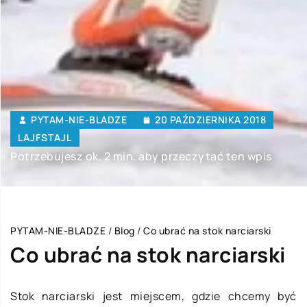
PYTAM-NIE-BLADZE
20 PAŹDZIERNIKA 2018
LAJFSTAJL
Potrzebujesz ok. 2 min. aby przeczytać ten wpis
PYTAM-NIE-BLADZE
/
Blog
/
Co ubrać na stok narciarski
Co ubrać na stok narciarski
Stok narciarski jest miejscem, gdzie chcemy być