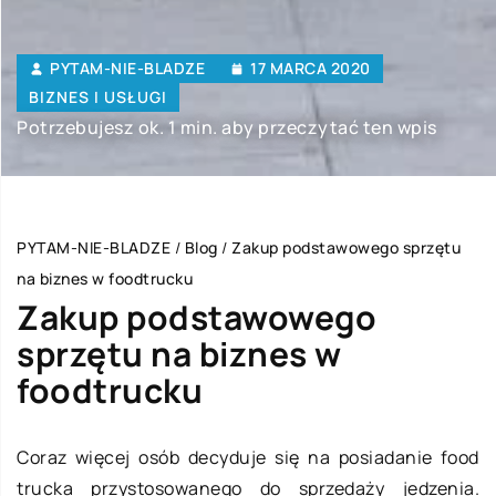
PYTAM-NIE-BLADZE
17 MARCA 2020
BIZNES I USŁUGI
Potrzebujesz ok. 1 min. aby przeczytać ten wpis
PYTAM-NIE-BLADZE
/
Blog
/
Zakup podstawowego sprzętu
na biznes w foodtrucku
Zakup podstawowego
sprzętu na biznes w
foodtrucku
Coraz więcej osób decyduje się na posiadanie food
trucka przystosowanego do sprzedaży jedzenia.