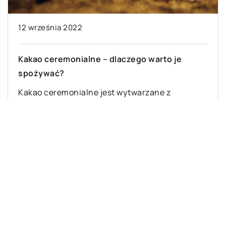
12 września 2022
Kakao ceremonialne – dlaczego warto je
spożywać?
Kakao ceremonialne jest wytwarzane z
szczególnie rzadkiego, wysokogatunkowego
rodzaju ziarna kakaowego (theobroma cacao),
które jest ręcznie zbierane i fermentowane w
[…]
Ostatnie wpisy