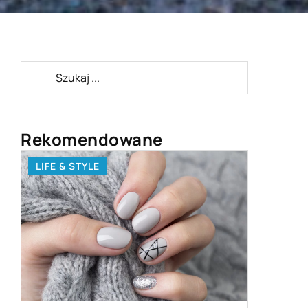
Rekomendowane
TECHNOLOGIE
LIF