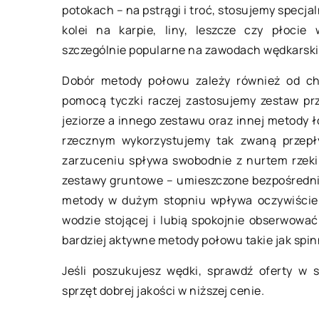
potokach – na pstrągi i troć, stosujemy spec
01 września 2022
05 czerwca 202
kolei na karpie, liny, leszcze czy płocie
szczególnie popularne na zawodach wędkarskic
Olej silnikowy – Wszystko, co
W jaki sposób 
chcesz wiedzieć, ale wstydzisz się
u profesjonaln
Dobór metody połowu zależy również od cha
spytać!
pomocą tyczki raczej zastosujemy zestaw prz
Farbowanie wło
jeziorze a innego zestawu oraz innej metody
Olej silnikowy jest siłą napędową
koloryzacja, to
rzecznym wykorzystujemy tak zwaną przepły
Twojego samochodu. Smaruje i
jest zamiana na
zarzuceniu spływa swobodnie z nurtem rzeki
chłodzi silnik poprzez zmniejszenie
na wybrany z pa
zestawy gruntowe – umieszczone bezpośredni
tarcia i ciepła. Bez oleju silnikowego
mieszanki […]
metody w dużym stopniu wpływa oczywiście c
wewnętrzne […]
wodzie stojącej i lubią spokojnie obserwować
bardziej aktywne metody połowu takie jak sp
Jeśli poszukujesz wędki, sprawdź oferty w 
sprzęt dobrej jakości w niższej cenie.