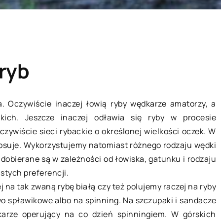
ryb
a. Oczywiście inaczej łowią ryby wędkarze amatorzy, a
ich. Jeszcze inaczej odławia się ryby w procesie
LIFE & STYLE
zywiście sieci rybackie o określonej wielkości oczek. W
stosuje. Wykorzystujemy natomiast różnego rodzaju wędki
dobierane są w zależności od łowiska, gatunku i rodzaju
stych preferencji.
 na tak zwaną rybę białą czy też polujemy raczej na ryby
o spławikowe albo na spinning. Na szczupaki i sandacze
karze operujący na co dzień spinningiem. W górskich