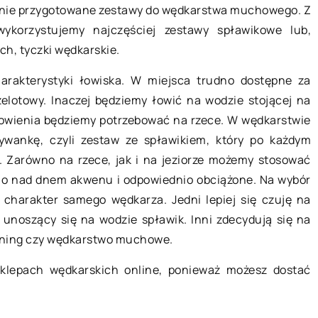
jalnie przygotowane zestawy do wędkarstwa muchowego. Z
1
11 czerwca 2021
 wykorzystujemy najczęściej zestawy spławikowe lub,
h, tyczki wędkarskie.
farbowane są włosy
Manicure – wzory które zach
ego fryzjera?
rakterystyki łowiska. W miejsca trudno dostępne za
Mówi się, że dłonie to wizytów
elotowy. Inaczej będziemy łowić na wodzie stojącej na
sów, inaczej
człowieka. Oprócz twarzy to w
 łowienia będziemy potrzebować na rzece. W wędkarstwie
 proces, którego celem
na nie najszybciej zwraca się 
wankę, czyli zestaw ze spławikiem, który po każdym
turalnego ich koloru
Za to manicure […]
. Zarówno na rzece, jak i na jeziorze możemy stosować
lety barw lub
o nad dnem akwenu i odpowiednio obciążone. Na wybór
harakter samego wędkarza. Jedni lepiej się czuję na
 unoszący się na wodzie spławik. Inni zdecydują się na
inning czy wędkarstwo muchowe.
sklepach wędkarskich online, ponieważ możesz dostać