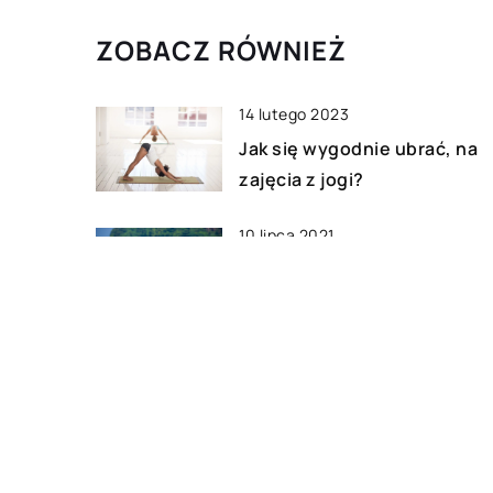
ZOBACZ RÓWNIEŻ
14 lutego 2023
Jak się wygodnie ubrać, na
zajęcia z jogi?
10 lipca 2021
W jaki sprzęt powinni się
zaopatrzyć miłośnicy morza 
wody?
11 lutego 2018
Jak przechowywać przynętę
ryby?