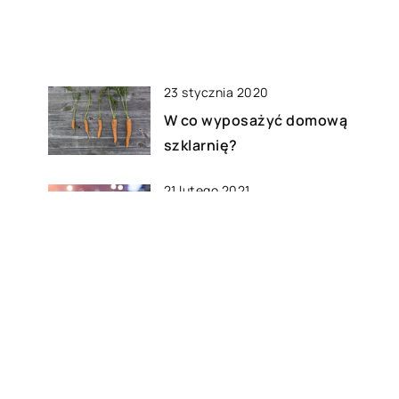
23 stycznia 2020
W co wyposażyć domową
szklarnię?
21 lutego 2021
Jak ustalić czy części do
i
samochodu są dobrej jakości?
12 czerwca 2019
 na
Zwrotne drony z podwieszaną
kamerą – warsztat młodego
filmowca