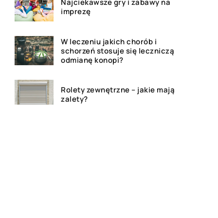
Najciekawsze gry i zabawy na
imprezę
W leczeniu jakich chorób i
schorzeń stosuje się leczniczą
odmianę konopi?
Rolety zewnętrzne – jakie mają
zalety?
Dlaczego warto zdecydować
się na bramę szybkorolowaną
w naszym zakładzie pracy?
Jak wygląda laserowe
usuwanie tatuażu?