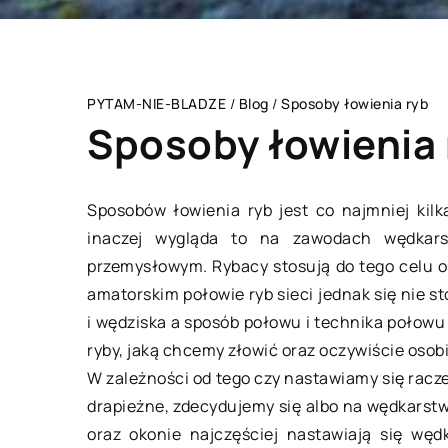
PYTAM-NIE-BLADZE
/
Blog
/
Sposoby łowienia ryb
Sposoby łowienia 
Sposobów łowienia ryb jest co najmniej kilk
inaczej wygląda to na zawodach wędkarsk
TECHNOLOGIE
LIFE & STYLE
przemysłowym. Rybacy stosują do tego celu oc
amatorskim połowie ryb sieci jednak się nie 
i wędziska a sposób połowu i technika połowu 
ryby, jaką chcemy złowić oraz oczywiście osobi
W zależności od tego czy nastawiamy się raczej
drapieżne, zdecydujemy się albo na wędkarstw
oraz okonie najczęściej nastawiają się węd