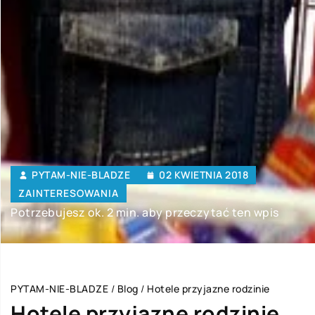
PYTAM-NIE-BLADZE
02 KWIETNIA 2018
ZAINTERESOWANIA
Potrzebujesz ok. 2 min. aby przeczytać ten wpis
PYTAM-NIE-BLADZE
/
Blog
/
Hotele przyjazne rodzinie
Hotele przyjazne rodzinie