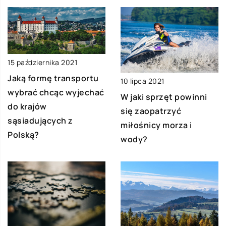
15 października 2021
Jaką formę transportu
10 lipca 2021
wybrać chcąc wyjechać
W jaki sprzęt powinni
do krajów
się zaopatrzyć
sąsiadujących z
miłośnicy morza i
Polską?
wody?