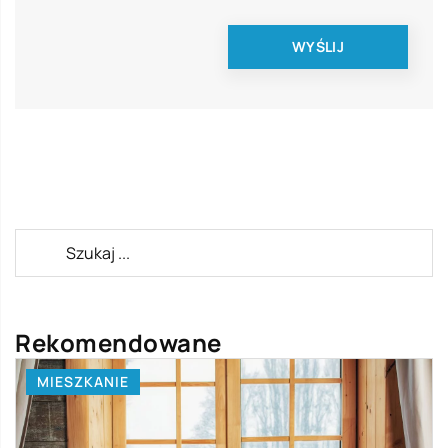
Rekomendowane
MIESZKANIE
L