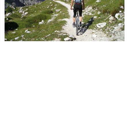
22 sierpnia 2021
Dlaczego dobór odpowiedniego roweru do
danej nawierzchni jest tak ważny?
Badania statystyczne pokazują, że Polacy
pokochali rowery. Ze względu na dużą ilość
dostępnych produktów, znalezienie idealnego
modelu nie jest łatwe. […]