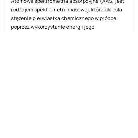
Atomowa spektrometria absorpcyjna (AAS) jest
rodzajem spektrometrii masowej, która określa
stężenie pierwiastka chemicznego w próbce
poprzez wykorzystanie energii jego
promieniowania […]
Ostatnie wpisy
Najciekawsze gry i zabawy na imprezę
W leczeniu jakich chorób i schorzeń
stosuje się leczniczą odmianę konopi?