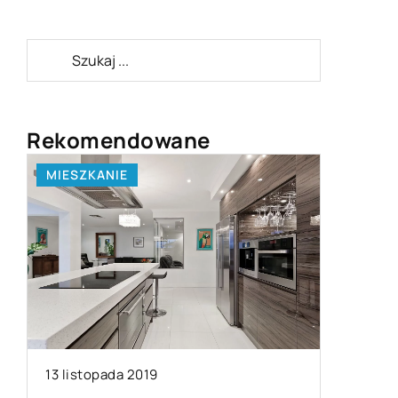
Rekomendowane
MIESZKANIE
BIZNES I
13 listopada 2019
04 luteg