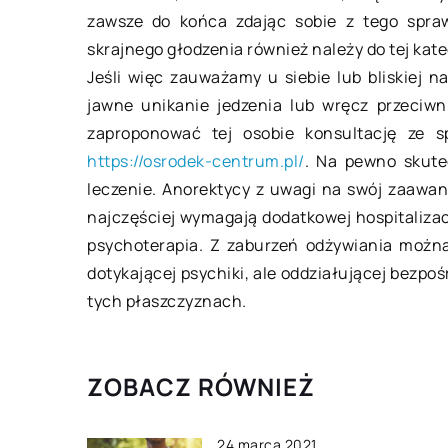
zawsze do końca zdając sobie z tego spraw
Rodzaje palet, któr
skrajnego głodzenia również należy do tej kate
w każdym magazyn
Jeśli więc zauważamy u siebie lub bliskiej 
Palety to podstawo
jawne unikanie jedzenia lub wręcz przeciwn
wykorzystywane w 
zaproponować tej osobie konsultację ze sp
magazynie i firmie t
https://osrodek-centrum.pl/
. Na pewno skute
one najczęściej wy
leczenie. Anorektycy z uwagi na swój zaawan
drewna, ze względu 
najczęściej wymagają dodatkowej hospitalizac
psychoterapia. Z zaburzeń odżywiania można
dotykającej psychiki, ale oddziałującej bezpoś
tych płaszczyznach.
ZOBACZ RÓWNIEŻ
24 marca 2021