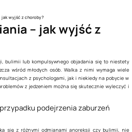
 jak wyjść z choroby?
ania – jak wyjść z
BRANŻA BUDOWLANA
i, bulimii lub kompulsywnego objadania się to niestety
szcza wśród młodych osób. Walka z nimi wymaga wiele
sultacjach z psychologami, jak i niekiedy na pobycie w
 problemów z jedzeniem można się skutecznie wyleczyć i
 przypadku podejrzenia zaburzeń
03 listopada 2021
ka się z różnymi odmianami anoreksji czy bulimii, nie