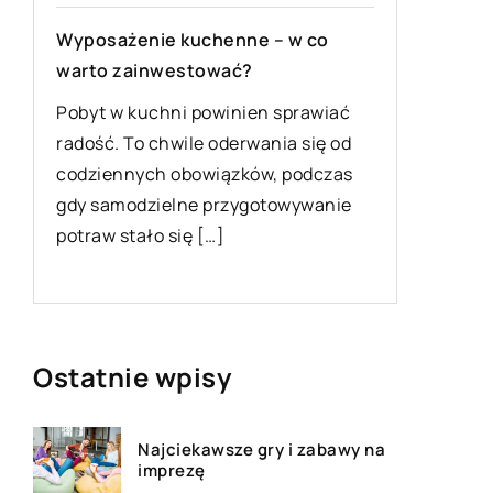
Wyposażenie kuchenne – w co
Rodzaje 
warto zainwestować?
w każdy
Pobyt w kuchni powinien sprawiać
Palety t
radość. To chwile oderwania się od
wykorzy
codziennych obowiązków, podczas
magazyni
a
gdy samodzielne przygotowywanie
one najc
potraw stało się […]
drewna, 
Ostatnie wpisy
Najciekawsze gry i zabawy na
imprezę