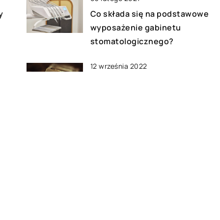
y
Co składa się na podstawowe
wyposażenie gabinetu
stomatologicznego?
12 września 2022
Kakao ceremonialne –
dlaczego warto je spożywać?
18 grudnia 2019
to
Jakie jest podstawowe
wyposażenie salonu
kosmetycznego?