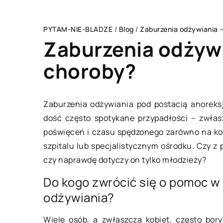
PYTAM-NIE-BLADZE
/
Blog
/
Zaburzenia odżywiania –
Zaburzenia odżywi
choroby?
BIZNES I USŁUGI
Zaburzenia odżywiania pod postacią anoreksj
dość często spotykane przypadłości – zwła
poświęceń i czasu spędzonego zarówno na kon
szpitalu lub specjalistycznym ośrodku. Czy z
czy naprawdę dotyczy on tylko młodzieży?
Do kogo zwrócić się o pomoc w
odżywiania?
04 lutego 2022
Wiele osób, a zwłaszcza kobiet, często bory