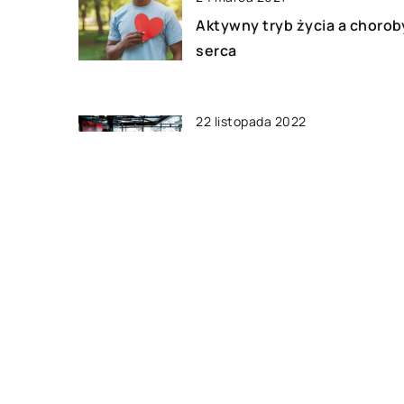
Aktywny tryb życia a chorob
serca
22 listopada 2022
Dlaczego warto jeść dużo
warzyw i owoców?
02 lipca 2020
Zdrowe produkty, które war
mieć w swojej kuchni
DODAJ KOMENTARZ