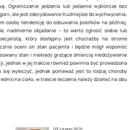
ę. Ograniczanie jedzenia lub jedzenie wybiórcze bez
e sprawdzą się
Czy klipsy będą użyteczne przy
gorii, ale jest zdecydowanie trudniejsze do wychwycenia.
ie
wszystkich materiałach?
nam osoby tendencję do odsuwania posiłków na później,
we opakowanie,
Mechaniczne łączenie ze sobą
ie, nadmierne objadanie – to warto zgłosić siebie lub
każdym
różnych elementów stwarza wiele
ecjalistą, który dostępny jest chociażby na stronie
ransportowej. Są
problemów. Aby temu zapobiec
cznie oceni on stan pacjenta i będzie mógł wspomóc
konywane z
opracowano technikę polegającą n
sowany stan i niekiedy grożące śmiercią niedożywienie
na […]
zastosowaniu klipsów z niezwykle
ji, jednak w jej trakcie również powinna być prowadzona
[…]
 się wyleczyć, jednak ponieważ jest to rodzaj choroby
rednio na ciało, w trakcie leczenia należy działać na obu
03 lutego 2021