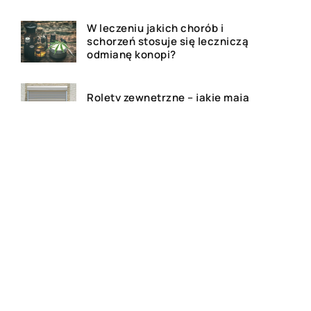
W leczeniu jakich chorób i
schorzeń stosuje się leczniczą
odmianę konopi?
Rolety zewnętrzne – jakie mają
zalety?
Dlaczego warto zdecydować
się na bramę szybkorolowaną
w naszym zakładzie pracy?
Jak wygląda laserowe
usuwanie tatuażu?
Wizualizacja wnętrz 3D – na
czym to polega?