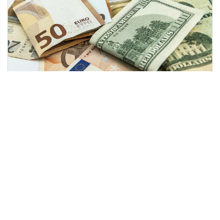
13 listopada 2020
Jak w bezpieczny sposób zaciągnąć
pożyczkę?
Rynek pożyczkowy w dużej mierze opiera się na
produktach oferowanych online. Podpisanie
umowy w sieci przyspiesza proces wypłaty
gotówki, ale […]