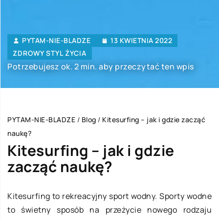
PYTAM-NIE-BLADZE
13 KWIETNIA 2022
ZDROWY STYL ŻYCIA
Potrzebujesz ok. 2 min. aby przeczytać ten wpis
PYTAM-NIE-BLADZE
/
Blog
/
Kitesurfing – jak i gdzie zacząć
naukę?
Kitesurfing – jak i gdzie
zacząć naukę?
Kitesurfing to rekreacyjny sport wodny. Sporty wodne
to świetny sposób na przeżycie nowego rodzaju