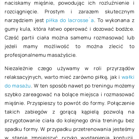
naciskamy mięśnie, powodując ich rozluźnienie i
rozciągnięcie. Prostym i zarazem skutecznym
narzędziem jest
piłka do lacrosse`a
. To wykonana z
gumy kula, która łatwo operować i dozować bodźce.
Cześć partii ciała można samemu rozmasować lub
jeżeli mamy możliwość to można zlecić to
profesjonalnemu masażyście.
Niezależnie czego używamy w roli przyrządów
relaksacyjnych, warto mieć zarówno piłkę, jak i
wałki
do masażu
. W ten sposób nawet po treningu możemy
szybko zareagować na bolące miejsca i rozmasować
mięśnie. Przyspieszy to powrót do formy. Połączenie
takich zabiegów z gorącą kąpielą pozwolą na
przygotowanie ciała do kolejnego dnia treningu bez
spadku formy. W przypadku przetrenowania jesteśmy
w stanie zmniejszyć ryzyko wystąpienia kontuzji.