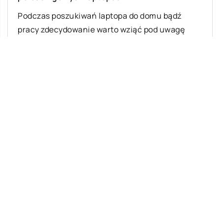
Podczas poszukiwań laptopa do domu bądź
pracy zdecydowanie warto wziąć pod uwagę
zakup sprzętu poleasingowego. Co ciekawe,
atrakcyjna cena zdecydowanie […]
Ostatnie wpisy
Najciekawsze gry i zabawy na imprezę
W leczeniu jakich chorób i schorzeń
stosuje się leczniczą odmianę konopi?