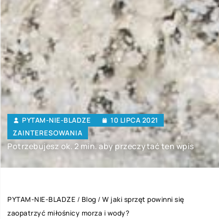
PYTAM-NIE-BLADZE
10 LIPCA 2021
ZAINTERESOWANIA
Potrzebujesz ok. 2 min. aby przeczytać ten wpis
PYTAM-NIE-BLADZE
/
Blog
/
W jaki sprzęt powinni się
zaopatrzyć miłośnicy morza i wody?