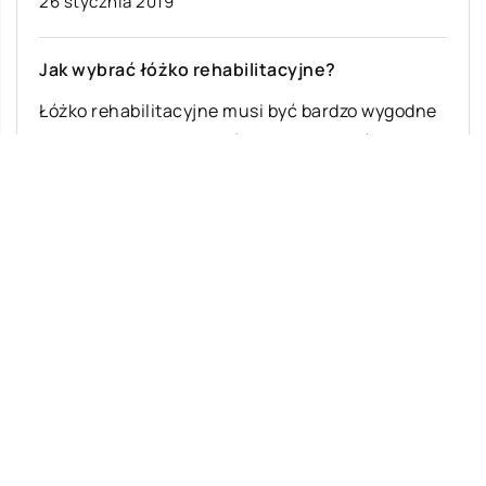
26 stycznia 2019
Jak wybrać łóżko rehabilitacyjne?
Łóżko rehabilitacyjne musi być bardzo wygodne
oraz jak najlepszej jakości. Powinno być
sterowane elektrycznie, dopasowane do potrzeb
chorego. Regulowana wysokość […]
Ostatnie wpisy
Najciekawsze gry i zabawy na imprezę
W leczeniu jakich chorób i schorzeń