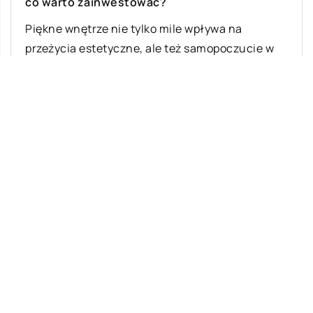
co warto zainwestować?
Piękne wnętrze nie tylko mile wpływa na
przeżycia estetyczne, ale też samopoczucie w
mieszkaniu. Jest to niezwykle ważna kwestia,
której […]
Ostatnie wpisy
Najciekawsze gry i zabawy na imprezę
W leczeniu jakich chorób i schorzeń
stosuje się leczniczą odmianę konopi?