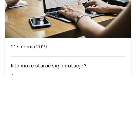
21 sierpnia 2019
Kto może starać się o dotacje?
Środki finansowe dla istniejących firm Unia
Europejska przywiązuje dużą uwagę do rozwoju
gospodarczego państw członkowskich. W celu
poprawy konkurencyjności europejskiej […]