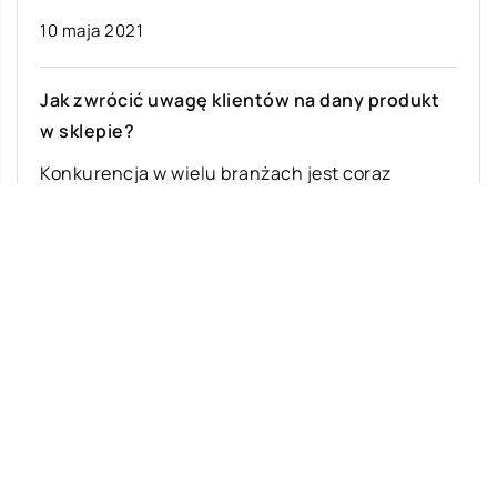
10 maja 2021
Jak zwrócić uwagę klientów na dany produkt
w sklepie?
Konkurencja w wielu branżach jest coraz
większa. Firmy starają się znaleźć skuteczne
sposoby na to, aby pozyskać jak najwięcej
nowych […]
Ostatnie wpisy
Najciekawsze gry i zabawy na imprezę