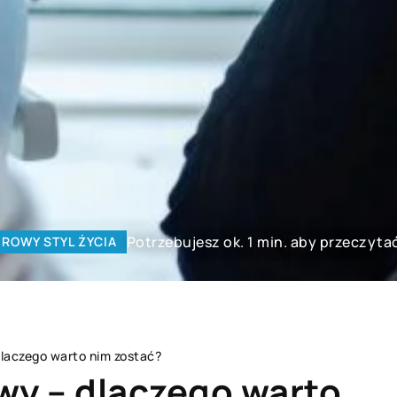
Potrzebujesz ok. 1 min. aby przeczyta
ROWY STYL ŻYCIA
dlaczego warto nim zostać?
wy – dlaczego warto