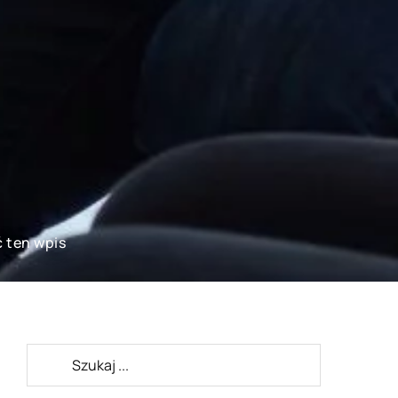
ć ten wpis