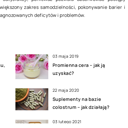
znej oraz
wybór, jeśli chcemy się dobrze bawić
większony zakres samodzielności, pokonywanie barier i
yć regularnie
jednocześnie wypoczywać.
diagnozowanych deficytów i problemów.
za tyczy się to
Najważniejszy jest wybór
ty, które […]
odpowiedniego […]
03 maja 2019
su,
Promienna cera – jak ją
uzyskać?
22 maja 2020
Suplementy na bazie
colostrum – jak działają?
03 lutego 2021