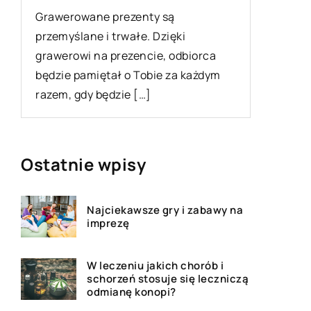
użyteczn
Grawerowane prezenty są
 i
mieszkal
przemyślane i trwałe. Dzięki
sprawdza
grawerowi na prezencie, odbiorca
bloków z 
będzie pamiętał o Tobie za każdym
razem, gdy będzie […]
Ostatnie wpisy
Najciekawsze gry i zabawy na
imprezę
W leczeniu jakich chorób i
schorzeń stosuje się leczniczą
odmianę konopi?