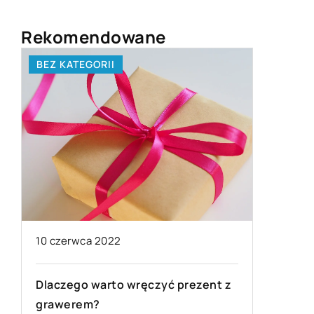
Rekomendowane
BEZ KATEGORII
BRANŻA
21 maja 
10 czerwca 2022
Czy moż
stan ko
Dlaczego warto wręczyć prezent z
Stan te
grawerem?
y