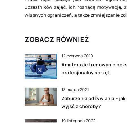
użyteczności public
uczestników zajęć, ich rosnącą motywację, z
mieszkalnych musi b
własnych ograniczeń, a także zmniejszanie z
sprawdzany. Zwłaszc
bloków z wielkiej pły
ZOBACZ RÓWNIEŻ
12 czerwca 2019
Amatorskie trenowanie bok
profesjonalny sprzęt
13 marca 2021
Zaburzenia odżywiania – jak
wyjść z choroby?
19 listopada 2022