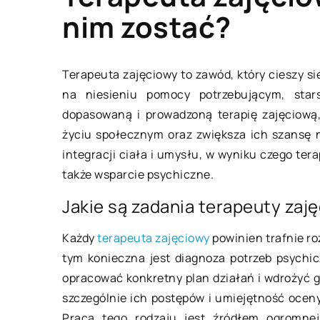
nim zostać?
BRANŻA BUDOWLAN
Terapeuta zajęciowy to zawód, który cieszy s
na niesieniu pomocy potrzebującym, star
dopasowaną i prowadzoną terapię zajęciową
życiu społecznym oraz zwiększa ich szansę 
integracji ciała i umysłu, w wyniku czego ter
także wsparcie psychiczne.
Jakie są zadania terapeuty zaj
21 maja 2019
Każdy
terapeuta zajęciowy
powinien trafnie r
tym konieczna jest diagnoza potrzeb psychic
Czy można bezpiec
opracować konkretny plan działań i wdrożyć g
stan konstrukcji b
szczególnie ich postępów i umiejętność ocen
Stan techniczny bu
Praca tego rodzaju jest źródłem ogromnej