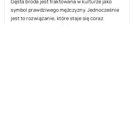
Gęsta broda jest traktowana w kulturze jako
symbol prawdziwego mężczyzny. Jednocześnie
jest to rozwiązanie, które staje się coraz
popularniejsze. Wielu […]
Ostatnie wpisy
Najciekawsze gry i zabawy na imprezę
W leczeniu jakich chorób i schorzeń
stosuje się leczniczą odmianę konopi?