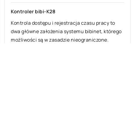
Kontroler bibi-K28
Kontrola dostępu i rejestracja czasu pracy to
dwa główne założenia systemu bibinet, którego
możliwości są w zasadzie nieograniczone.
Składa się […]
Ostatnie wpisy
Najciekawsze gry i zabawy na imprezę