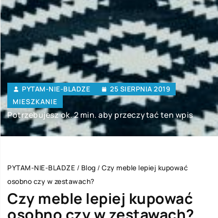
PYTAM-NIE-BLADZE
25 SIERPNIA 2019
MIESZKANIE
Potrzebujesz ok. 2 min. aby przeczytać ten wpis
PYTAM-NIE-BLADZE
/
Blog
/
Czy meble lepiej kupować
osobno czy w zestawach?
Czy meble lepiej kupować
osobno czy w zestawach?