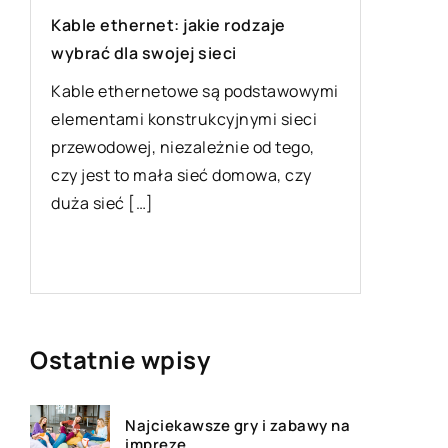
Kable ethernet: jakie rodzaje
Samemu 
wybrać dla swojej sieci
profesjo
klimaty
Kable ethernetowe są podstawowymi
elementami konstrukcyjnymi sieci
Klimatyz
przewodowej, niezależnie od tego,
poza chł
czy jest to mała sieć domowa, czy
powietr
duża sieć […]
Warunki
działani
[…]
Ostatnie wpisy
Najciekawsze gry i zabawy na
imprezę