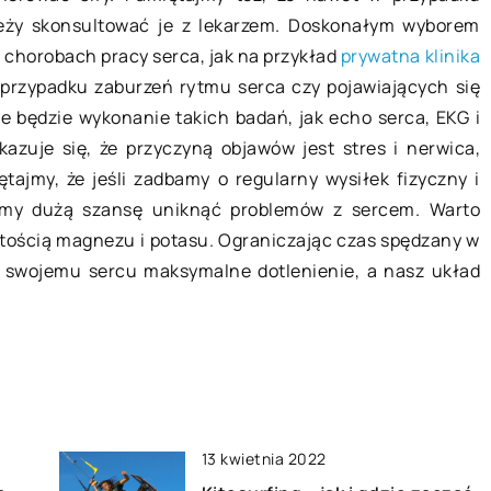
ależy skonsultować je z lekarzem. Doskonałym wyborem
Kiedy warto skorzystać z pomocy
ocą
w chorobach pracy serca, jak na przykład
prywatna klinika
architekta?
jak czyścić
 przypadku zaburzeń rytmu serca czy pojawiających się
Jeśli budujesz nowy dom lub
 będzie wykonanie takich badań, jak echo serca, EKG i
przeprowadzasz przebudowę,
godnienie, które
kazuje się, że przyczyną objawów jest stres i nerwica,
prawdopodobnie masz pytania
ba o czystość
tajmy, że jeśli zadbamy o regularny wysiłek fizyczny i
dotyczące tego, jakich materiałów
 domu.
amy dużą szansę uniknąć problemów z sercem. Warto
użyć, gdzie umieścić armaturę i jak
ecznego
rtością magnezu i potasu. Ograniczając czas spędzany w
[…]
arne czyszczenie
swojemu sercu maksymalne dotlenienie, a nasz układ
13 kwietnia 2022