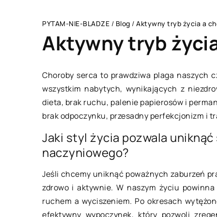
PYTAM-NIE-BLADZE
/
Blog
/
Aktywny tryb życia a c
Aktywny tryb życi
Choroby serca to prawdziwa plaga naszych c
wszystkim nabytych, wynikających z niezdro
LAJFSTAJL
dieta, brak ruchu, palenie papierosów i perma
brak odpoczynku, przesadny perfekcjonizm i tr
Jaki styl życia pozwala unikną
naczyniowego?
Jeśli chcemy uniknąć poważnych zaburzeń prac
zdrowo i aktywnie. W naszym życiu powinn
21 maja 2021
ruchem a wyciszeniem. Po okresach wytężonej
efektywny wypoczynek, który pozwoli zrege