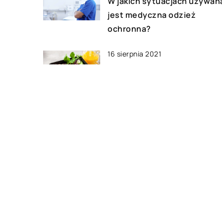
W jakich sytuacjach używan
jest medyczna odzież
ochronna?
16 sierpnia 2021
W jaki sposób zmienić swoje
nawyki żywieniowe?
22 lipca 2021
Co jaki czas powinno
wykonywać się badania
wzroku?
DODAJ KOMENTARZ