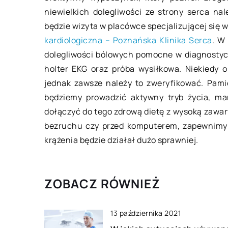
niewielkich dolegliwości ze strony serca n
Samemu czy z pom
będzie wizyta w placówce specjalizującej się 
profesjonalistów – 
kardiologiczna – Poznańska Klinika Serca
. W
klimatyzację?
dolegliwości bólowych pomocne w diagnostyce
Klimatyzacja to udo
holter EKG oraz próba wysiłkowa. Niekiedy o
poza chłodzeniem, d
jednak zawsze należy to zweryfikować. Pamię
powietrza w naszym
będziemy prowadzić aktywny tryb życia, m
Warunkiem jej skut
dołączyć do tego zdrową dietę z wysoką zawa
działania jest regul
bezruchu czy przed komputerem, zapewnimy 
[…]
krążenia będzie działał dużo sprawniej.
ZOBACZ RÓWNIEŻ
13 października 2021