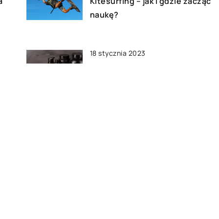
a
Kitesurfing – jak i gdzie zacząć
naukę?
18 stycznia 2023
Jakie suplementy warto
stosować przed treningiem?
27 września 2020
Czym się kierować przy
wyborze psychoterapeuty dla
swojego dziecka?