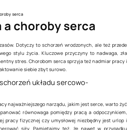
horoby serca
a a choroby serca
zasów. Dotyczy to schorzeń wrodzonych, ale też przede
wego stylu życia. Kluczowe przyczyny to nadwaga, zła
BRANŻA BUDOWLANA
nentny stres. Chorobom serca sprzyja też nadmiar pracy i
aktowanie siebie zbyt surowo.
ć schorzeń układu sercowo-
y najważniejszego narządu, jakim jest serce, warto żyć
a panować równowaga pomiędzy pracą a odpoczynkiem,
20 czerwca 2022
 pracy fizycznej czy umysłowej niezbędny jest urlop i
nerować siły. Pamiętajmy też, że nawet w przypadku