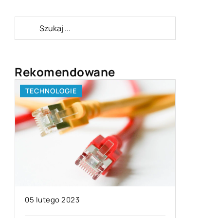
Rekomendowane
TECHNOLOGIE
LAJFSTA
05 lutego 2023
21 maja 