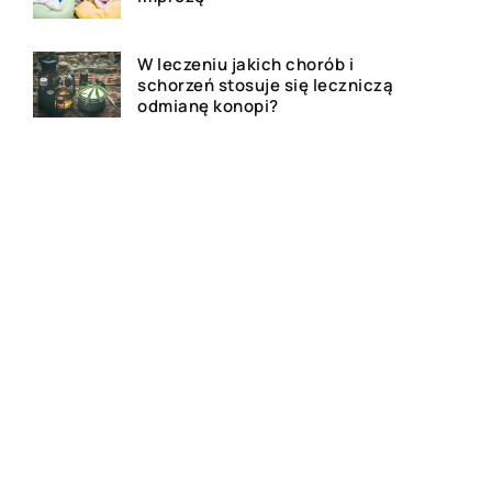
W leczeniu jakich chorób i
schorzeń stosuje się leczniczą
odmianę konopi?
Rolety zewnętrzne – jakie mają
zalety?
Dlaczego warto zdecydować
się na bramę szybkorolowaną
w naszym zakładzie pracy?
Jak wygląda laserowe
usuwanie tatuażu?
Wizualizacja wnętrz 3D – na
czym to polega?