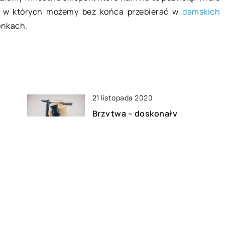
w, w których możemy bez końca przebierać w
damskich
ponkach.
21 listopada 2020
Brzytwa – doskonały
zamiennik maszynki
27 marca 2018
mu
Jak i czym karmić dziecko?
18 czerwca 2021
Jakie cechy przekładają się na