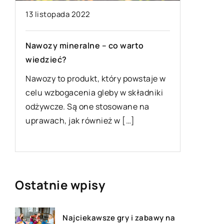
13 listopada 2022
21 luteg
?
Nawozy mineralne – co warto
Jak zadb
wiedzieć?
snu nas
Nawozy to produkt, który powstaje w
Noworode
celu wzbogacenia gleby w składniki
większoś
odżywcze. Są one stosowane na
gdyż życ
uprawach, jak również w […]
bezpiec
wielka z
Ostatnie wpisy
Najciekawsze gry i zabawy na