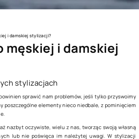
ej i damskiej stylizacji?
o męskiej i damskiej
BIZNES I USŁUGI
ych stylizacjach
e powinien sprawić nam problemów, jeśli tylko przyswoimy
my poszczególne elementy nieco niedbale, z pominięciem
e.
 aż nazbyt oczywiste, wielu z nas, tworząc swoją własną
nych lub nie poświęca im należytej uwagi. W stylizacji
13 listopada 2022