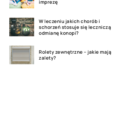
imprezę
W leczeniu jakich chorób i
schorzeń stosuje się leczniczą
odmianę konopi?
Rolety zewnętrzne – jakie mają
zalety?
Dlaczego warto zdecydować
się na bramę szybkorolowaną
w naszym zakładzie pracy?
Jak wygląda laserowe
usuwanie tatuażu?
Wizualizacja wnętrz 3D – na