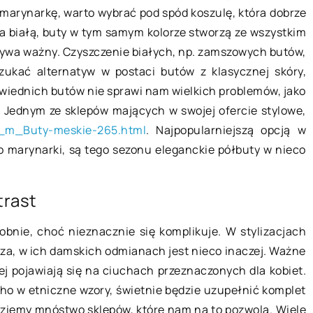
 marynarkę, warto wybrać pod spód koszulę, która dobrze
na białą, buty w tym samym kolorze stworzą ze wszystkim
Biuro rachunkowe – jakie ma plusy
 bywa ważny. Czyszczenie białych, np. zamszowych butów,
jlepszy komfort
Biuro rachunkowe jest centrum
zukać alternatyw w postaci butów z klasycznej skóry,
rodka?
wszystkich transakcji finansowych
iednich butów nie sprawi nam wielkich problemów, jako
dla firmy. Jest to centralne miejsce,
a zazwyczaj
 Jednym ze sklepów mających w swojej ofercie stylowe,
w którym wszystkie dokumenty
 w tym dziwnego,
pol_m_Buty-meskie-265.html
. Najpopularniejszą opcją w
finansowe są przechowywane, […]
łym i
 o marynarki, są tego sezonu eleganckie półbuty w nieco
hem mamy to
trast
obnie, choć nieznacznie się komplikuje. W stylizacjach
za, w ich damskich odmianach jest nieco inaczej. Ważne
iej pojawiają się na ciuchach przeznaczonych dla kobiet.
ho w etniczne wzory, świetnie będzie uzupełnić komplet
dziemy mnóstwo sklepów, które nam na to pozwolą. Wiele