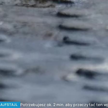
Potrzebujesz ok. 2 min. aby przeczytać ten w
LAJFSTAJL