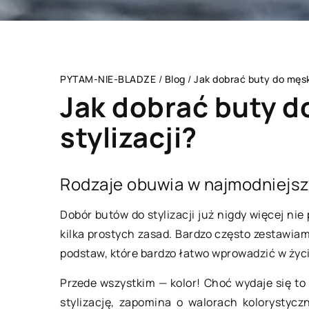
PYTAM-NIE-BLADZE
/
Blog
/
Jak dobrać buty do męski
Jak dobrać buty d
stylizacji?
LIFE & STYLE
Rodzaje obuwia w najmodniejsz
Dobór butów do stylizacji już nigdy więcej ni
kilka prostych zasad. Bardzo często zestawia
podstaw, które bardzo łatwo wprowadzić w życi
Przede wszystkim — kolor! Choć wydaje się to
stylizację, zapomina o walorach kolorystycz