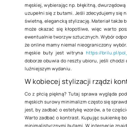
męskiej, wybierając np. błękitną, dwurzędową
21 lutego 2022
uzupełni się z butami. Jeśli zdecydujemy się 
świetną, elegancką stylizację. Materiał także
Jak zadbać o jak na
może okazać się kłopotliwe, więc warto pos
snu naszego nowo
ewentualnie tworzyw sztucznych. Wybór odpow
Noworodek przesypi
że online mamy niemal nieograniczony wybór.
większość doby. Nic
męskie buty jest witryna
https://brilu.pl/
gdyż życie poza ciep
doborze obuwia do reszty ubioru, jeśli chodzi
bezpiecznym brzuc
luźniejszym wydaniu.
wielka zmiana […]
W kobiecej stylizacji rządzi kon
Co z płcią piękną? Tutaj sprawa wygląda pod
męskich surowy minimalizm często się sprawd
jest, by zadbać o estetykę wzorów, a te częśc
Warto zadbać o kontrast. Kupując sukienkę bo
minimalistycznymi butami. W internecie znaj