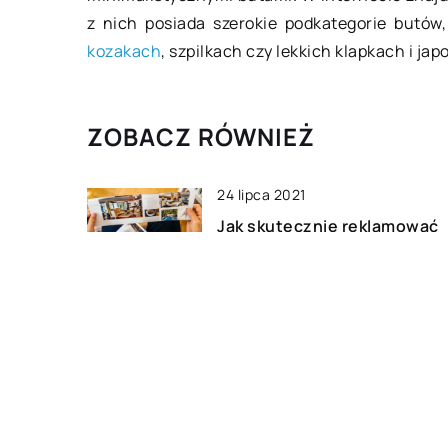
z nich posiada szerokie podkategorie butó
kozakach
, szpilkach czy lekkich klapkach i ja
ZOBACZ RÓWNIEŻ
24 lipca 2021
Jak skutecznie reklamować
swoją firmę?
15 września 2021
Jaki prezent sprawić swoje
mężczyźnie?
17 czerwca 2020
Doczepianie włosów krok po