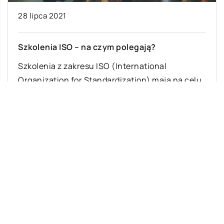
28 lipca 2021
Szkolenia ISO – na czym polegają?
Szkolenia z zakresu ISO (International
Organization for Standardization) mają na celu
zapoznać uczestników z wymaganiami, których
celem jest poprawa skuteczności […]
Ostatnie wpisy
Najciekawsze gry i zabawy na imprezę