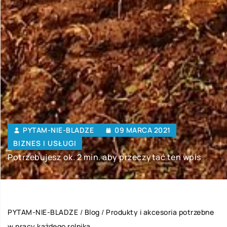
PYTAM-NIE-BLADZE
09 MARCA 2021
BIZNES I USŁUGI
Potrzebujesz ok. 2 min. aby przeczytać ten wpis
PYTAM-NIE-BLADZE
/
Blog
/
Produkty i akcesoria potrzebne
w pracy każdego rolnika