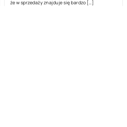
że w sprzedaży znajduje się bardzo […]
Ostatnie wpisy
Najciekawsze gry i zabawy na imprezę
W leczeniu jakich chorób i schorzeń
stosuje się leczniczą odmianę konopi?
Rolety zewnętrzne – jakie mają zalety?